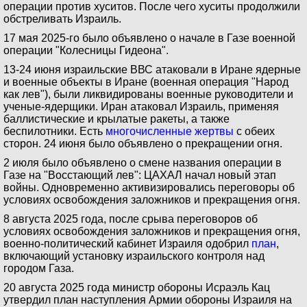
операции против хуситов. После чего хуситы продолжили
обстреливать Израиль.
17 мая 2025-го было объявлено о начале в Газе военной
операции "Колесницы Гидеона".
13-24 июня израильские ВВС атаковали в Иране ядерные
и военные объекты в Иране (военная операция "Народ
как лев"), были ликвидированы военные руководители и
ученые-ядерщики. Иран атаковал Израиль, применяя
баллистические и крылатые ракеты, а также
беспилотники. Есть
многочисленные жертвы
с обеих
сторон. 24 июня было объявлено о прекращении огня.
2 июля было объявлено о смене названия операции в
Газе на "Восстающий лев": ЦАХАЛ начал новый этап
войны. Одновременно активизировались переговоры об
условиях освобождения заложников и прекращения огня.
8 августа 2025 года, после срыва переговоров об
условиях освобождения заложников и прекращения огня,
военно-политический кабинет Израиля одобрил
план
,
включающий установку израильского контроля над
городом Газа.
20 августа 2025 года министр обороны Исраэль Кац
утвердил план наступления Армии обороны Израиля на