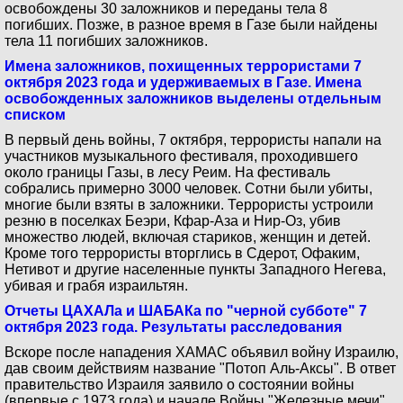
освобождены 30 заложников и переданы тела 8
погибших. Позже, в разное время в Газе были найдены
тела 11 погибших заложников.
Имена заложников, похищенных террористами 7
октября 2023 года и удерживаемых в Газе. Имена
освобожденных заложников выделены отдельным
списком
В первый день войны, 7 октября, террористы напали на
участников музыкального фестиваля, проходившего
около границы Газы, в лесу Реим. На фестиваль
собрались примерно 3000 человек. Сотни были убиты,
многие были взяты в заложники. Террористы устроили
резню в поселках Беэри, Кфар-Аза и Нир-Оз, убив
множество людей, включая стариков, женщин и детей.
Кроме того террористы вторглись в Сдерот, Офаким,
Нетивот и другие населенные пункты Западного Негева,
убивая и грабя израильтян.
Отчеты ЦАХАЛа и ШАБАКа по "черной субботе" 7
октября 2023 года. Результаты расследования
Вскоре после нападения ХАМАС объявил войну Израилю,
дав своим действиям название "Потоп Аль-Аксы". В ответ
правительство Израиля заявило о состоянии войны
(впервые с 1973 года) и начале Войны "Железные мечи".