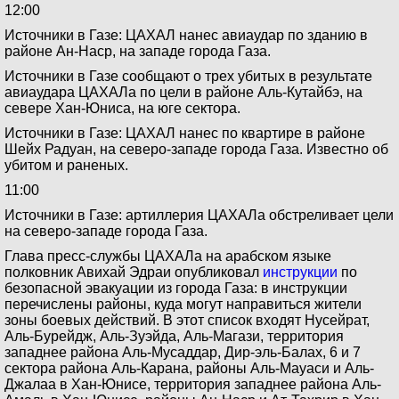
12:00
Источники в Газе: ЦАХАЛ нанес авиаудар по зданию в
районе Ан-Наср, на западе города Газа.
Источники в Газе сообщают о трех убитых в результате
авиаудара ЦАХАЛа по цели в районе Аль-Кутайбэ, на
севере Хан-Юниса, на юге сектора.
Источники в Газе: ЦАХАЛ нанес по квартире в районе
Шейх Радуан, на северо-западе города Газа. Известно об
убитом и раненых.
11:00
Источники в Газе: артиллерия ЦАХАЛа обстреливает цели
на северо-западе города Газа.
Глава пресс-службы ЦАХАЛа на арабском языке
полковник Авихай Эдраи опубликовал
инструкции
по
безопасной эвакуации из города Газа: в инструкции
перечислены районы, куда могут направиться жители
зоны боевых действий. В этот список входят Нусейрат,
Аль-Бурейдж, Аль-Зуэйда, Аль-Магази, территория
западнее района Аль-Мусаддар, Дир-эль-Балах, 6 и 7
сектора района Аль-Карана, районы Аль-Мауаси и Аль-
Джалаа в Хан-Юнисе, территория западнее района Аль-