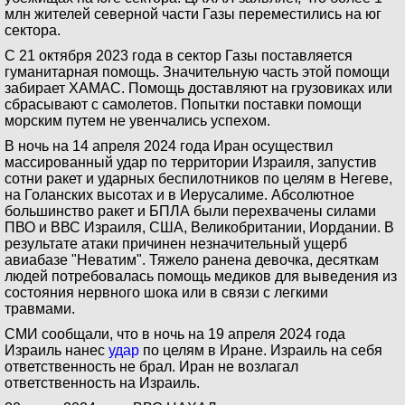
млн жителей северной части Газы переместились на юг
сектора.
С 21 октября 2023 года в сектор Газы поставляется
гуманитарная помощь. Значительную часть этой помощи
забирает ХАМАС. Помощь доставляют на грузовиках или
сбрасывают с самолетов. Попытки поставки помощи
морским путем не увенчались успехом.
В ночь на 14 апреля 2024 года Иран осуществил
массированный удар по территории Израиля, запустив
сотни ракет и ударных беспилотников по целям в Негеве,
на Голанских высотах и в Иерусалиме. Абсолютное
большинство ракет и БПЛА были перехвачены силами
ПВО и ВВС Израиля, США, Великобритании, Иордании. В
результате атаки причинен незначительный ущерб
авиабазе "Неватим". Тяжело ранена девочка, десяткам
людей потребовалась помощь медиков для выведения из
состояния нервного шока или в связи с легкими
травмами.
СМИ сообщали, что в ночь на 19 апреля 2024 года
Израиль нанес
удар
по целям в Иране. Израиль на себя
ответственность не брал. Иран не возлагал
ответственность на Израиль.