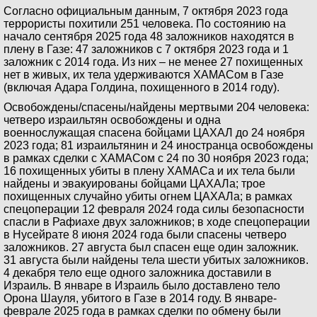
Согласно официальным данным, 7 октября 2023 года
террористы похитили 251 человека. По состоянию на
начало сентября 2025 года 48 заложников находятся в
плену в Газе: 47 заложников с 7 октября 2023 года и 1
заложник с 2014 года. Из них – не менее 27 похищенных
нет в живых, их тела удерживаются ХАМАСом в Газе
(включая Адара Голдина, похищенного в 2014 году).
Освобождены/спасены/найдены мертвыми 204 человека:
четверо израильтян освобождены и одна
военнослужащая спасена бойцами ЦАХАЛ до 24 ноября
2023 года; 81 израильтянин и 24 иностранца освобождены
в рамках сделки с ХАМАСом с 24 по 30 ноября 2023 года;
16 похищенных убиты в плену ХАМАСа и их тела были
найдены и эвакуированы бойцами ЦАХАЛа; трое
похищенных случайно убиты огнем ЦАХАЛа; в рамках
спецоперации 12 февраля 2024 года силы безопасности
спасли в Рафиахе двух заложников; в ходе спецоперации
в Нусейрате 8 июня 2024 года были спасены четверо
заложников. 27 августа был спасен еще один заложник.
31 августа были найдены тела шести убитых заложников.
4 декабря тело еще одного заложника доставили в
Израиль. В январе в Израиль было доставлено тело
Орона Шауля, убитого в Газе в 2014 году. В январе-
феврале 2025 года в рамках сделки по обмену были