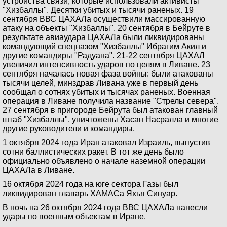
устройства связи, которые использовали активисты
"Хизбаллы". Десятки убитых и тысячи раненых. 19
сентября ВВС ЦАХАЛа осуществили массированную
атаку на объекты "Хизбаллы". 20 сентября в Бейруте в
результате авиаудара ЦАХАЛа были ликвидированы
командующий спецназом "Хизбаллы" Ибрагим Акил и
другие командиры "Радуана". 21-22 сентября ЦАХАЛ
увеличил интенсивность ударов по целям в Ливане. 23
сентября началась новая фаза войны: были атакованы
тысячи целей, минздрав Ливана уже в первый день
сообщал о сотнях убитых и тысячах раненых. Военная
операция в Ливане получила название "Стрелы севера".
27 сентября в пригороде Бейрута был атакован главный
штаб "Хизбаллы", уничтожены Хасан Насралла и многие
другие руководители и командиры.
1 октября 2024 года Иран атаковал Израиль, выпустив
сотни баллистических ракет. В тот же день было
официально объявлено о начале наземной операции
ЦАХАЛа в Ливане.
16 октября 2024 года на юге сектора Газы был
ликвидирован главарь ХАМАСа Яхья Синуар.
В ночь на 26 октября 2024 года ВВС ЦАХАЛа нанесли
удары по военным объектам в Иране.