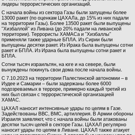
лидеры террористических организаций.
С начала войны из сектора Газы были запущены более
13000 ракет (по оценкам ЦАХАЛа, до 15% из них падали
на территории Газы). Более 13500 ракет были выпущены
"Хизбаллой" из Ливана (до 20% падали на ливанской
территории). Террористы ХАМАСа и "Хизбаллы"
применяли также ударные БПЛА. Из Сирии были
выпущены десятки ракет. Из Ирака была выпущены сотни
ракет и БПЛА. Из Ирана была выпущены сотни ракет и
БПЛА.
Сотни тысяч израильтян, на юге и на севере, были
вынуждены покинуть свои дома после начала войны.
С 7.10.2023 на территории Палестинской автономии – в
Иудее и Самарии – были задержаны более 6000
подозреваемых в терроре, примерно каждый третий из
них был связан с террористической организацией
ХАМАС.
ЦАХАЛ наносит интенсивные удары по целям в Газе.
Задействованы ВВС, ВМС, артиллерия. В Армии обороны
Израиля заявляют, что с начала войны были атакованы
десятки тысяч целей в секторе Газы. ЦАХАЛ регулярно
наносит удары по целям в Ливане. ЦАХАЛ также атакует