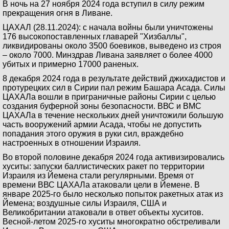
В ночь на 27 ноября 2024 года вступил в силу режим
прекращения огня в Ливане.
ЦАХАЛ (28.11.2024): с начала войны были уничтожены
176 высокопоставленных главарей "Хизбаллы",
ликвидированы около 3500 боевиков, выведено из строя
– около 7000. Минздрав Ливана заявляет о более 4000
убитых и примерно 17000 раненых.
8 декабря 2024 года в результате действий джихадистов и
протурецких сил в Сирии пал режим Башара Асада. Силы
ЦАХАЛа вошли в приграничные районы Сирии с целью
создания буферной зоны безопасности. ВВС и ВМС
ЦАХАЛа в течение нескольких дней уничтожили большую
часть вооружений армии Асада, чтобы не допустить
попадания этого оружия в руки сил, враждебно
настроенных в отношении Израиля.
Во второй половине декабря 2024 года активизировались
хуситы: запуски баллистических ракет по территории
Израиля из Йемена стали регулярными. Время от
времени ВВС ЦАХАЛа атаковали цели в Йемене. В
январе 2025-го было несколько попыток ракетных атак из
Йемена; воздушные силы Израиля, США и
Великобритании атаковали в ответ объекты хуситов.
Весной-летом 2025-го хуситы многократно обстреливали