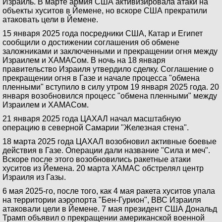
Израиль. В марте армия США активизировала атаки на
объекты хуситов в Йемене, но вскоре США прекратили
атаковать цели в Йемене.
15 января 2025 года посредники США, Катар и Египет
сообщили о достижении соглашения об обмене
заложниками и заключенными и прекращении огня между
Израилем и ХАМАСом. В ночь на 18 января
правительство Израиля утвердило сделку. Соглашение о
прекращении огня в Газе и начале процесса "обмена
пленными" вступило в силу утром 19 января 2025 года. 20
января возобновился процесс "обмена пленными" между
Израилем и ХАМАСом.
21 января 2025 года ЦАХАЛ начал масштабную
операцию в северной Самарии "Железная стена".
18 марта 2025 года ЦАХАЛ возобновил активные боевые
действия в Газе. Операции дали название "Сила и меч".
Вскоре после этого возобновились ракетные атаки
хуситов из Йемена. 20 марта ХАМАС обстрелял центр
Израиля из Газы.
6 мая 2025-го, после того, как 4 мая ракета хуситов упала
на территории аэропорта "Бен-Гурион", ВВС Израиля
атаковали цели в Йемене. 7 мая президент США Дональд
Трамп объявил о прекращении американской военной