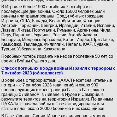
В Израиле более 1900 погибших 7 октября и в
последующие дни войны. Около 15000 человек были
ранены или травмированы. Среди убитых граждане
Израиля, США, Канады, Великобритании, Франции,
Австрии, Германии, Венгрии, Ирландии, Италии, Испании,
Латвии, Литвы, Португалии, Румынии, Аргентины, Чили,
Перу, Парагвая, Украины, России, Азербайджана,
Беларуси, Молдовы, Бразилии, Китая, Индии, Шри-Ланки,
Камбоджи, Таиланда, Филиппин, Непала, ЮАР, Судана,
Турции, Узбекистана, Казахстана.
Подобных потерь Израиль не нес за последние 50 лет, со
времен Войны Судного дня.
Список погибших в ходе войны Израиля с террором с
7 октября 2023 (обновляется)
В ходе боев с террористами ЦАХАЛ несет значительные
потери – с 7 октября 2023 года погибли около 900
военнослужащих (около границы Газы, в Газе, около
границы с Ливаном, в Ливане, в Иудее и Самарии, в
результате терактов на территории Израиля). По данным
ЦАХАЛа, с начала войны в Газе ликвидированы или
взяты в плен около 20000 боевиков и их командиров.
В Газе, Ливане, Сирии, Иране ликвидированы многие