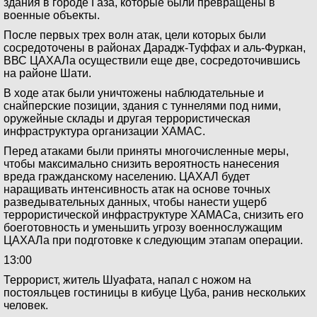
здания в городе Газа, которые были превращены в
военные объекты.
После первых трех волн атак, цели которых были
сосредоточены в районах Дарадж-Туффах и аль-Фуркан,
ВВС ЦАХАЛа осуществили еще две, сосредоточившись
на районе Шати.
В ходе атак были уничтожены наблюдательные и
снайперские позиции, здания с туннелями под ними,
оружейные склады и другая террористическая
инфраструктура организации ХАМАС.
Перед атаками были приняты многочисленные меры,
чтобы максимально снизить вероятность нанесения
вреда гражданскому населению. ЦАХАЛ будет
наращивать интенсивность атак на основе точных
разведывательных данных, чтобы нанести ущерб
террористической инфраструктуре ХАМАСа, снизить его
боеготовность и уменьшить угрозу военнослужащим
ЦАХАЛа при подготовке к следующим этапам операции.
13:00
Террорист, житель Шуафата, напал с ножом на
постояльцев гостиницы в кибуце Цуба, ранив нескольких
человек.