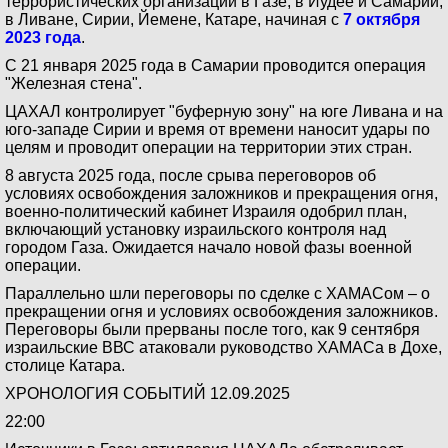
террористических организаций в Газе, в Иудее и Самарии,
в Ливане, Сирии, Йемене, Катаре, начиная с
7 октября
2023 года
.
C 21 января 2025 года в Самарии проводится операция
"Железная стена".
ЦАХАЛ контролирует "буферную зону" на юге Ливана и на
юго-западе Сирии и время от времени наносит удары по
целям и проводит операции на территории этих стран.
8 августа 2025 года, после срыва переговоров об
условиях освобождения заложников и прекращения огня,
военно-политический кабинет Израиля одобрил план,
включающий установку израильского контроля над
городом Газа. Ожидается начало новой фазы военной
операции.
Параллельно шли переговоры по сделке с ХАМАСом – о
прекращении огня и условиях освобождения заложников.
Переговоры были прерваны после того, как 9 сентября
израильские ВВС атаковали руководство ХАМАСа в Дохе,
столице Катара.
ХРОНОЛОГИЯ СОБЫТИЙ 12.09.2025
22:00