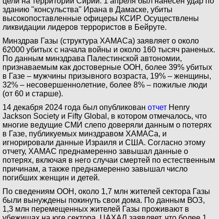
цели на территории Сирии. 1 апреля был нанесен удар по
зданию "консульства" Ирана в Дамаске, убиты
высокопоставленные офицеры КСИР. Осуществлены
ликвидации лидеров террористов в Бейруте.
Минздрав Газы (структура ХАМАСа) заявляет о около
62000 убитых с начала войны и около 160 тысяч раненых.
По данным минздрава Палестинской автономии,
признаваемым как достоверные ООН, более 39% убитых
в Газе – мужчины призывного возраста, 19% – женщины,
32% – несовершеннолетние, более 8% – пожилые люди
(от 60 и старше).
14 декабря 2024 года был опубликован
отчет
Henry
Jackson Society и Fifty Global, в котором отмечалось, что
многие ведущие СМИ слепо доверяли данным о потерях
в Газе, публикуемых минздравом ХАМАСа, и
игнорировали данные Израиля и США. Согласно этому
отчету, ХАМАС преднамеренно завышал данные о
потерях, включая в него случаи смертей по естественным
причинам, а также преднамеренно завышал число
погибших женщин и детей.
По сведениям ООН, около 1,7 млн жителей сектора Газы
были вынуждены покинуть свои дома. По данным ВОЗ,
1,3 млн перемещенных жителей Газы проживают в
убежищах на юге сектора. ЦАХАЛ заявляет, что более 1