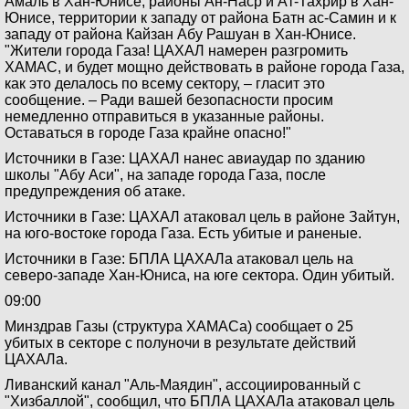
Амаль в Хан-Юнисе, районы Ан-Наср и Ат-Тахрир в Хан-
Юнисе, территории к западу от района Батн ас-Самин и к
западу от района Кайзан Абу Рашуан в Хан-Юнисе.
"Жители города Газа! ЦАХАЛ намерен разгромить
ХАМАС, и будет мощно действовать в районе города Газа,
как это делалось по всему сектору, – гласит это
сообщение. – Ради вашей безопасности просим
немедленно отправиться в указанные районы.
Оставаться в городе Газа крайне опасно!"
Источники в Газе: ЦАХАЛ нанес авиаудар по зданию
школы "Абу Аси", на западе города Газа, после
предупреждения об атаке.
Источники в Газе: ЦАХАЛ атаковал цель в районе Зайтун,
на юго-востоке города Газа. Есть убитые и раненые.
Источники в Газе: БПЛА ЦАХАЛа атаковал цель на
северо-западе Хан-Юниса, на юге сектора. Один убитый.
09:00
Минздрав Газы (структура ХАМАСа) сообщает о 25
убитых в секторе с полуночи в результате действий
ЦАХАЛа.
Ливанский канал "Аль-Маядин", ассоциированный с
"Хизбаллой", сообщил, что БПЛА ЦАХАЛа атаковал цель