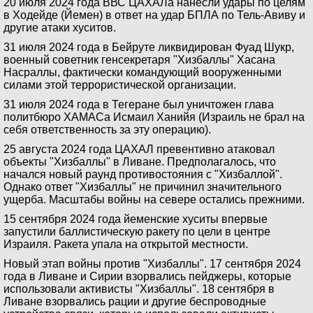
20 июля 2024 года ВВС ЦАХАЛа нанесли удары по целям
в Ходейде (Йемен) в ответ на удар БПЛА по Тель-Авиву и
другие атаки хуситов.
31 июля 2024 года в Бейруте ликвидирован Фуад Шукр,
военный советник генсекретаря "Хизбаллы" Хасана
Насраллы, фактически командующий вооруженными
силами этой террористической организации.
31 июля 2024 года в Тегеране был уничтожен глава
политбюро ХАМАСа Исмаил Ханийя (Израиль не брал на
себя ответственность за эту операцию).
25 августа 2024 года ЦАХАЛ превентивно атаковал
объекты "Хизбаллы" в Ливане. Предполагалось, что
начался новый раунд противостояния с "Хизбаллой".
Однако ответ "Хизбаллы" не причинил значительного
ущерба. Масштабы войны на севере остались прежними.
15 сентября 2024 года йеменские хуситы впервые
запустили баллистическую ракету по цели в центре
Израиля. Ракета упала на открытой местности.
Новый этап войны против "Хизбаллы". 17 сентября 2024
года в Ливане и Сирии взорвались пейджеры, которые
использовали активисты "Хизбаллы". 18 сентября в
Ливане взорвались рации и другие беспроводные