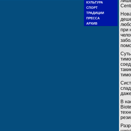
лишь
КУЛЬТУРА
Cent
СПОРТ
ТРАДИЦИИ
Нова
ПРЕССА
деше
АРХИВ
любо
при 
чело
забо
помо
Суть
тимо
соед
таки
тимо
Сист
слад
даже
В на
Biot
техн
рези
Разр
школ