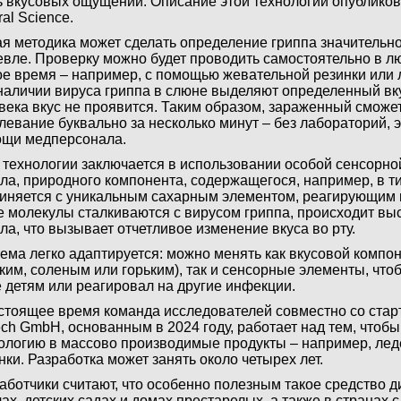
 вкусовых ощущений. Описание этой технологии опублико
ral Science.
я методика может сделать определение гриппа значительно
вле. Проверку можно будет проводить самостоятельно в л
е время – например, с помощью жевательной резинки или 
наличии вируса гриппа в слюне выделяют определенный вку
века вкус не проявится. Таким образом, зараженный сможе
левание буквально за несколько минут – без лабораторий, 
щи медперсонала.
 технологии заключается в использовании особой сенсорно
ла, природного компонента, содержащегося, например, в т
иняется с уникальным сахарным элементом, реагирующим н
е молекулы сталкиваются с вирусом гриппа, происходит в
ла, что вызывает отчетливое изменение вкуса во рту.
ема легко адаптируется: можно менять как вкусовой компон
ким, соленым или горьким), так и сенсорные элементы, что
 детям или реагировал на другие инфекции.
стоящее время команда исследователей совместно со стар
ech GmbH, основанным в 2024 году, работает над тем, чтобы
ологию в массово производимые продукты – например, ле
нки. Разработка может занять около четырех лет.
аботчики считают, что особенно полезным такое средство д
ах, детских садах и домах престарелых, а также в странах