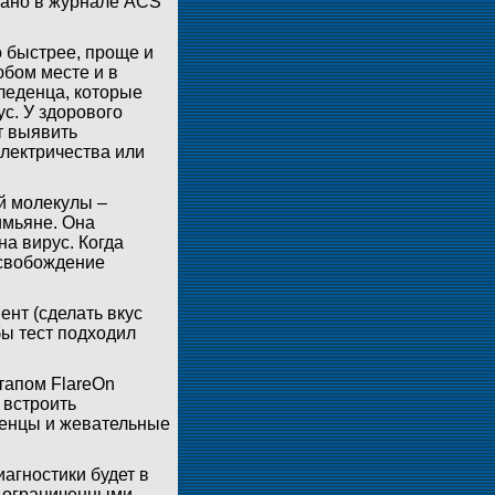
вано в журнале ACS
 быстрее, проще и
юбом месте и в
леденца, которые
с. У здорового
т выявить
электричества или
й молекулы –
имьяне. Она
а вирус. Когда
ысвобождение
ент (сделать вкус
бы тест подходил
тапом FlareOn
 встроить
денцы и жевательные
иагностики будет в
 с ограниченными