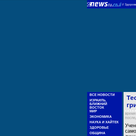
//
Здоров
ВСЕ НОВОСТИ
Те
ИЗРАИЛЬ
гр
БЛИЖНИЙ
ВОСТОК
МИР
время 
ЭКОНОМИКА
послед
НАУКА И ХАЙТЕК
Учен
ЗДОРОВЬЕ
само
ОБЩИНА