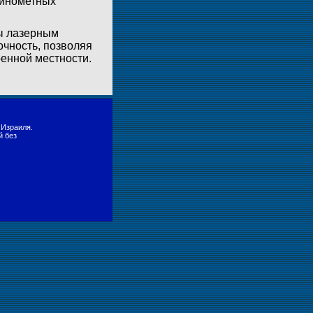
минометных
ы лазерным
очность, позволяя
енной местности.
 Израиля.
й без