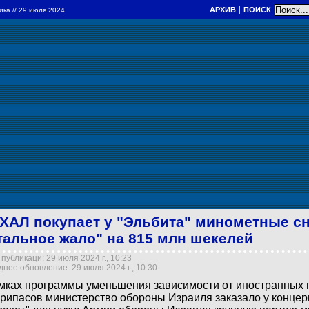
АРХИВ
ПОИСК
ика
// 29 июля 2024
ХАЛ покупает у "Эльбита" минометные с
тальное жало" на 815 млн шекелей
публикаци: 29 июля 2024 г., 10:23
нее обновление: 29 июля 2024 г., 10:30
мках программы уменьшения зависимости от иностранных 
рипасов министерство обороны Израиля заказало у концер