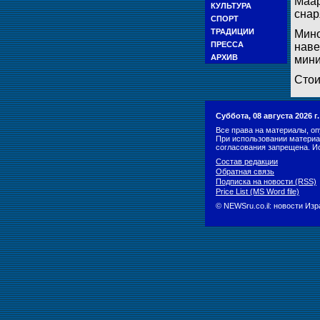
Маар
КУЛЬТУРА
снар
СПОРТ
ТРАДИЦИИ
Мино
ПРЕССА
наве
АРХИВ
мини
Стои
Суббота, 08 августа 2026 
Все права на материалы, оп
При использовании материа
согласования запрещена. И
Состав редакции
Обратная связь
Подписка на новости (RSS)
Price List (MS Word file)
© NEWSru.co.il: новости Из