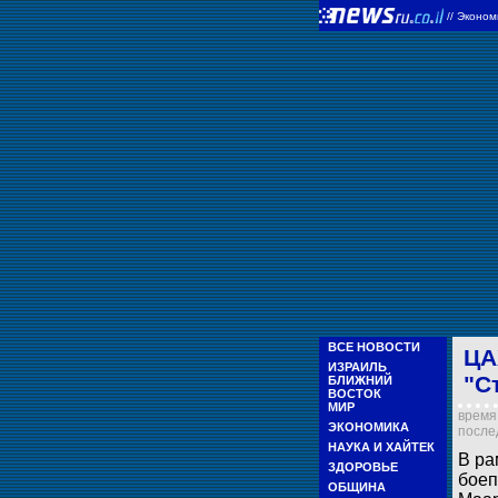
//
Эконом
ВСЕ НОВОСТИ
ЦА
ИЗРАИЛЬ
"С
БЛИЖНИЙ
ВОСТОК
МИР
время 
ЭКОНОМИКА
послед
НАУКА И ХАЙТЕК
В ра
ЗДОРОВЬЕ
боеп
ОБЩИНА