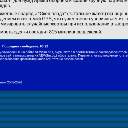
ахот" для нужд Армии обороны Израиля крупную партию 
ядов.
метные снаряды "Окец плада" ("Стальное жало") оснащен
дением и системой GPS, что существенно увеличивает их т
мизировать случайные жертвы при использовании в застро
мость сделки составит 815 миллионов шекелей.
г.
Последнее сообщение: 08:22
убликованные на сайте NEWSru.co.il, охраняются в соответствии с законодательством
лов сайта гиперссылка на
NEWSru.co.il
обязательна. Перепечатка эксклюзивных стате
спользование фотоматериалов агентств не разрешается.
раиля 2005-2026