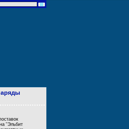
наряды
поставок
на "Эльбит