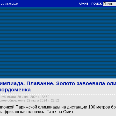
АРХИВ
ПОИСК
// 29 июля 2024
импиада. Плавание. Золото завоевала ол
кордсменка
публикаци: 29 июля 2024 г., 22:52
нее обновление: 29 июля 2024 г., 22:52
ионкой Парижской олимпиады на дистанции 100 метров бр
африканская пловчиха Татьяна Смит.