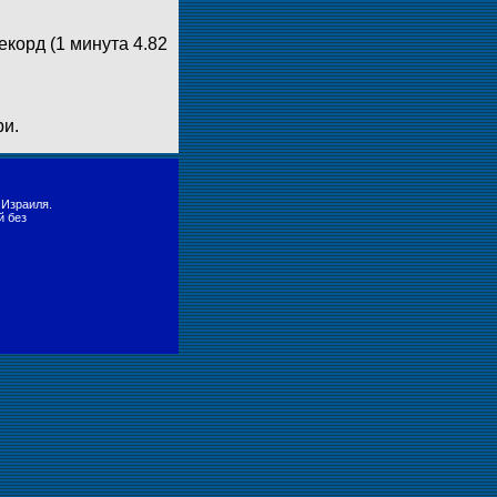
екорд (1 минута 4.82
ри.
 Израиля.
й без