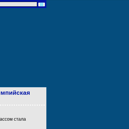
импийская
ассом стала