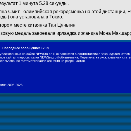
езультат 1 минута 5.28 секунды.
яна Смит - олимпийская рекордсменка на этой дистанции, Р
нды) она установила в Токио.
тором месте китаянка Тан Цяньтин.
зовую медаль завоевала ирландка ирландка Мона Макшар
г.
Последнее сообщение: 12:59
убликованные на сайте NEWSru.co.il, охраняются в соответствии с законодательством
лов сайта гиперссылка на
NEWSru.co.il
обязательна. Перепечатка эксклюзивных стате
спользование фотоматериалов агентств не разрешается.
раиля 2005-2026