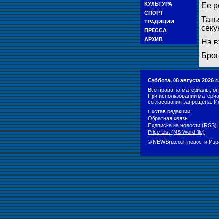
КУЛЬТУРА
Ее р
СПОРТ
Тать
ТРАДИЦИИ
секу
ПРЕССА
АРХИВ
На в
Брон
Суббота, 08 августа 2026 
Все права на материалы, оп
При использовании материа
согласования запрещена. И
Состав редакции
Обратная связь
Подписка на новости (RSS)
Price List (MS Word file)
© NEWSru.co.il: новости Из