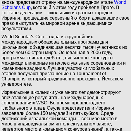
вновь представит страну на международном этапе
World
Scholar's Cup
, который в этом году пройдет в Праге. В
составе делегации – школьники из разных городов
Израиля, прошедшие серьезный отбор и доказавшие свое
право выступать на мировой арене выдающимися
результатами.
World Scholar's Cup – одна из крупнейших
международных образовательных программ для
школьников, объединяющая десятки тысяч участников из
более чем 60 стран мира. Основанная в 2006 году,
программа сочетает дебаты, письменные конкурсы,
междисциплинарные интеллектуальные соревнования и
командные задания. Лучшие участники глобальных
этапов получают приглашение на Tournament of
Champions, который традиционно проходит в Йельском
университете.
Израильские школьники уже много лет демонстрируют
впечатляющие результаты на международных
соревнованиях WSC. Во время прошлогоднего
глобального этапа в Сеуле представители Израиля
завоевали более 150 медалей и пять кубков. Среди
достижений израильской команды – восьмое место в
мире в индивидуальном интеллектуальном зачете,
четвертое место в командном конкурсе знаний, а также