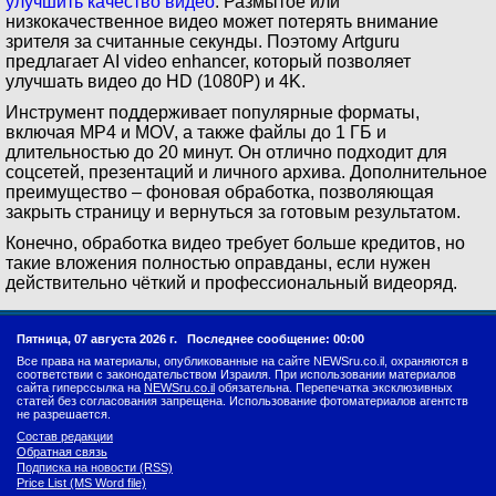
улучшить качество видео
. Размытое или
низкокачественное видео может потерять внимание
зрителя за считанные секунды. Поэтому Artguru
предлагает AI video enhancer, который позволяет
улучшать видео до HD (1080P) и 4K.
Инструмент поддерживает популярные форматы,
включая MP4 и MOV, а также файлы до 1 ГБ и
длительностью до 20 минут. Он отлично подходит для
соцсетей, презентаций и личного архива. Дополнительное
преимущество – фоновая обработка, позволяющая
закрыть страницу и вернуться за готовым результатом.
Конечно, обработка видео требует больше кредитов, но
такие вложения полностью оправданы, если нужен
действительно чёткий и профессиональный видеоряд.
Пятница, 07 августа 2026 г.
Последнее сообщение: 00:00
Все права на материалы, опубликованные на сайте NEWSru.co.il, охраняются в
соответствии с законодательством Израиля. При использовании материалов
сайта гиперссылка на
NEWSru.co.il
обязательна. Перепечатка эксклюзивных
статей без согласования запрещена. Использование фотоматериалов агентств
не разрешается.
Состав редакции
Обратная связь
Подписка на новости (RSS)
Price List (MS Word file)