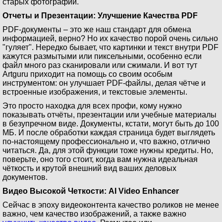
старых фотографий.
Отчеты и Презентации: Улучшение Качества PDF
PDF-документы – это же наш стандарт для обмена
информацией, верно? Но их качество порой очень сильно
"гуляет". Нередко бывает, что картинки и текст внутри PDF
кажутся размытыми или пиксельными, особенно если
файл много раз сканировали или сжимали. И вот тут
Artguru приходит на помощь со своим особым
инструментом: он улучшает PDF-файлы, делая чётче и
встроенные изображения, и текстовые элементы.
Это просто находка для всех профи, кому нужно
показывать отчёты, презентации или учебные материалы
в безупречном виде. Документы, кстати, могут быть до 100
МБ. И после обработки каждая страница будет выглядеть
по-настоящему профессионально и, что важно, отлично
читаться. Да, для этой функции тоже нужны кредиты. Но,
поверьте, оно того стоит, когда вам нужна идеальная
чёткость и крутой внешний вид ваших деловых
документов.
Видео Высокой Четкости: AI Video Enhancer
Сейчас в эпоху видеоконтента качество роликов не менее
важно, чем качество изображений, а также важно