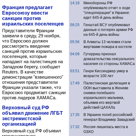
14:18
Минобороны РФ
Франция предлагает
опубликовало отчет о ходе
Евросоюзу ввести
"спецоперации" в Украине:
идет 645-й день войны
санкции против
израильских поселенцев
09:25
Генштаб ВСУ опубликовал
данные о потерях армии РФ
Представители Франции
на 645-й день войны
заявили в среду, 29 ноября,
что Евросоюз должен
05:56
В Алматы 13 человек стали
рассмотреть введение
жертвами пожара в хостеле
санкций против израильских
04:09
Гутерриш признал
поселенцев, которые
доказательства сексуального
нападают на палестинцев на
насилия со стороны ХАМАСа
Западном берегу, сообщает
03:51
Генри Киссинджер умер в
Reuters. В качестве
возрасте 100 лет
демонстрации "взвешенного"
отношения представители
17:49
Палестинская делегация в
Франции указали также, что
ООН выставила в Женеве
Евросоюз продвигает санкции
снимок погибшего
против лидеров ХАМАСа.
израильского мальчика,
объявив его жертвой
Верховный суд РФ
действий ЦАХАЛа
объявил движение ЛГБТ
17:35
В Украине погиб российский
экстремистской
генерал Владимир Завадский
организацией
17:32
Россия лишилась места в
Верховный суд РФ объявил
ОЗХО
международное