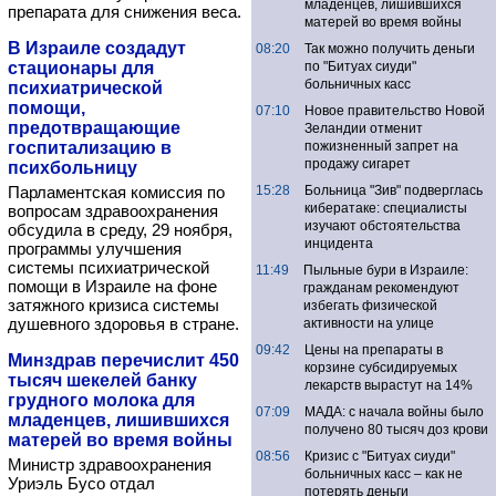
младенцев, лишившихся
препарата для снижения веса.
матерей во время войны
В Израиле создадут
08:20
Так можно получить деньги
стационары для
по "Битуах сиуди"
больничных касс
психиатрической
помощи,
07:10
Новое правительство Новой
предотвращающие
Зеландии отменит
госпитализацию в
пожизненный запрет на
продажу сигарет
психбольницу
Парламентская комиссия по
15:28
Больница "Зив" подверглась
кибератаке: специалисты
вопросам здравоохранения
изучают обстоятельства
обсудила в среду, 29 ноября,
инцидента
программы улучшения
системы психиатрической
11:49
Пыльные бури в Израиле:
помощи в Израиле на фоне
гражданам рекомендуют
затяжного кризиса системы
избегать физической
душевного здоровья в стране.
активности на улице
09:42
Цены на препараты в
Минздрав перечислит 450
корзине субсидируемых
тысяч шекелей банку
лекарств вырастут на 14%
грудного молока для
07:09
МАДА: с начала войны было
младенцев, лишившихся
получено 80 тысяч доз крови
матерей во время войны
08:56
Кризис с "Битуах сиуди"
Министр здравоохранения
больничных касс – как не
Уриэль Бусо отдал
потерять деньги