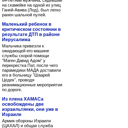
84-летний мужчина, сидевший
на скамейке на одной из улиц
Ганей-Авива (Лод), был легко
ранен шальной пулей.
Маленький ребенок в
критическом состоянии в
результате ДТП в районе
Иерусалима
Мальчика привезли к
ожидающей его машине
службы скорой помощи
"Маген Давид Адом" у
перекрестка Пат, после чего
парамедики МАДА доставили
его в больницу "Шаарей
Цедек", проводя
реанимационные мероприятия
по дороге.
Из плена ХАМАСа
освобождены две
израильтянки, они уже в
Израиле
Армия обороны Израиля
(ЦАХАЛ) и общая служба