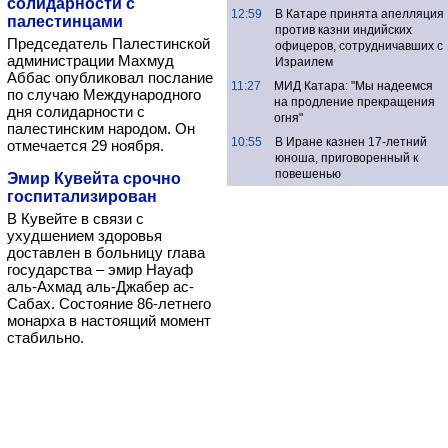
солидарности с
12:59
В Катаре принята апелляция
палестинцами
против казни индийских
Председатель Палестинской
офицеров, сотрудничавших с
администрации Махмуд
Израилем
Аббас опубликовал послание
11:27
МИД Катара: "Мы надеемся
по случаю Международного
на продление прекращения
дня солидарности с
огня"
палестинским народом. Он
10:55
В Иране казнен 17-летний
отмечается 29 ноября.
юноша, приговоренный к
повешенью
Эмир Кувейта срочно
госпитализирован
В Кувейте в связи с
ухудшением здоровья
доставлен в больницу глава
государства – эмир Науаф
аль-Ахмад аль-Джабер ас-
Сабах. Состояние 86-летнего
монарха в настоящий момент
стабильно.