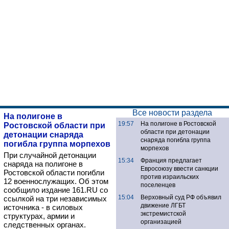
Все новости раздела
На полигоне в
19:57
На полигоне в Ростовской
Ростовской области при
области при детонации
детонации снаряда
снаряда погибла группа
погибла группа морпехов
морпехов
При случайной детонации
15:34
Франция предлагает
снаряда на полигоне в
Евросоюзу ввести санкции
Ростовской области погибли
против израильских
12 военнослужащих. Об этом
поселенцев
сообщило издание 161.RU со
15:04
Верховный суд РФ объявил
ссылкой на три независимых
движение ЛГБТ
источника - в силовых
экстремистской
структурах, армии и
организацией
следственных органах.