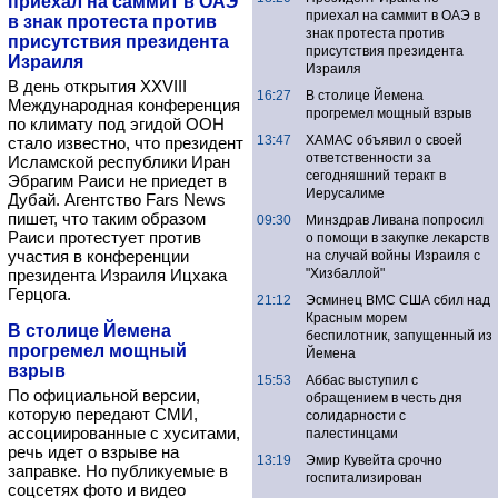
приехал на саммит в ОАЭ
приехал на саммит в ОАЭ в
в знак протеста против
знак протеста против
присутствия президента
присутствия президента
Израиля
Израиля
В день открытия XXVIII
16:27
В столице Йемена
Международная конференция
прогремел мощный взрыв
по климату под эгидой ООН
13:47
ХАМАС объявил о своей
стало известно, что президент
ответственности за
Исламской республики Иран
сегодняшний теракт в
Эбрагим Раиси не приедет в
Иерусалиме
Дубай. Агентство Fars News
пишет, что таким образом
09:30
Минздрав Ливана попросил
Раиси протестует против
о помощи в закупке лекарств
участия в конференции
на случай войны Израиля с
президента Израиля Ицхака
"Хизбаллой"
Герцога.
21:12
Эсминец ВМС США сбил над
Красным морем
В столице Йемена
беспилотник, запущенный из
прогремел мощный
Йемена
взрыв
15:53
Аббас выступил с
По официальной версии,
обращением в честь дня
которую передают СМИ,
солидарности с
ассоциированные с хуситами,
палестинцами
речь идет о взрыве на
13:19
Эмир Кувейта срочно
заправке. Но публикуемые в
госпитализирован
соцсетях фото и видео