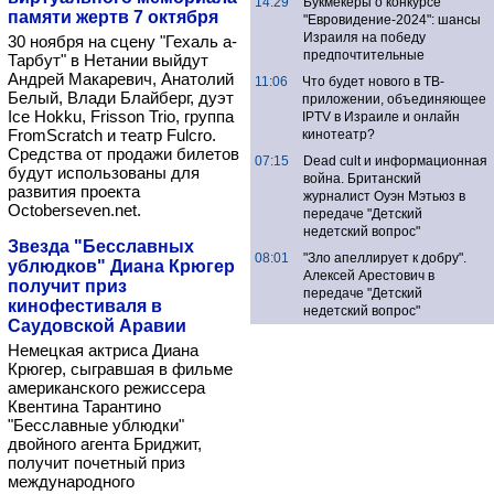
14:29
Букмекеры о конкурсе
памяти жертв 7 октября
"Евровидение-2024": шансы
Израиля на победу
30 ноября на сцену "Гехаль а-
предпочтительные
Тарбут" в Нетании выйдут
Андрей Макаревич, Анатолий
11:06
Что будет нового в ТВ-
Белый, Влади Блайберг, дуэт
приложении, объединяющее
Ice Hokku, Frisson Trio, группа
IPTV в Израиле и онлайн
FromScratch и театр Fulcro.
кинотеатр?
Средства от продажи билетов
07:15
Dead cult и информационная
будут использованы для
война. Британский
развития проекта
журналист Оуэн Мэтьюз в
Octoberseven.net.
передаче "Детский
недетский вопрос"
Звезда "Бесславных
08:01
"Зло апеллирует к добру".
ублюдков" Диана Крюгер
Алексей Арестович в
получит приз
передаче "Детский
кинофестиваля в
недетский вопрос"
Саудовской Аравии
Немецкая актриса Диана
Крюгер, сыгравшая в фильме
американского режиссера
Квентина Тарантино
"Бесславные ублюдки"
двойного агента Бриджит,
получит почетный приз
международного