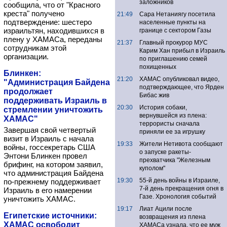
заложников
сообщила, что от "Красного
креста" получено
21:49
Сара Нетаниягу посетила
подтверждение: шестеро
населенные пункты на
израильтян, находившихся в
границе с сектором Газы
плену у ХАМАСа, переданы
21:37
Главный прокурор МУС
сотрудникам этой
Карим Хан прибыл в Израиль
организации.
по приглашению семей
похищенных
Блинкен:
21:20
ХАМАС опубликовал видео,
"Администрация Байдена
подтверждающее, что Ярден
продолжает
Бибас жив
поддерживать Израиль в
20:30
История собаки,
стремлении уничтожить
вернувшейся из плена:
ХАМАС"
террористы сначала
Завершая свой четвертый
приняли ее за игрушку
визит в Израиль с начала
19:33
Жители Нетивота сообщают
войны, госсекретарь США
о запуске ракеты-
Энтони Блинкен провел
прехватчика "Железным
брифинг, на котором заявил,
куполом"
что администрация Байдена
19:30
55-й день войны в Израиле,
по-прежнему поддерживает
7-й день прекращения огня в
Израиль в его намерении
Газе. Хронология событий
уничтожить ХАМАС.
19:17
Лиат Ацили после
Египетские источники:
возвращения из плена
ХАМАС освободит
ХАМАСа узнала, что ее муж