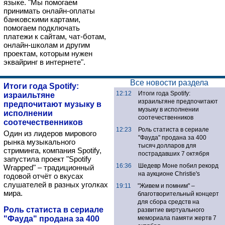
языке. "Мы помогаем
принимать онлайн-оплаты
банковскими картами,
помогаем подключать
платежи к сайтам, чат-ботам,
онлайн-школам и другим
проектам, которым нужен
эквайринг в интернете".
Все новости раздела
Итоги года Spotify:
12:12
Итоги года Spotify:
израильтяне
израильтяне предпочитают
предпочитают музыку в
музыку в исполнении
исполнении
соотечественников
соотечественников
12:23
Роль статиста в сериале
Один из лидеров мирового
"Фауда" продана за 400
рынка музыкального
тысяч долларов для
стриминга, компания Spotify,
пострадавших 7 октября
запустила проект "Spotify
16:36
Шедевр Моне побил рекорд
Wrapped" – традиционный
на аукционе Christie's
годовой отчёт о вкусах
слушателей в разных уголках
19:11
"Живем и помним" –
мира.
благотворительный концерт
для сбора средств на
Роль статиста в сериале
развитие виртуального
"Фауда" продана за 400
мемориала памяти жертв 7