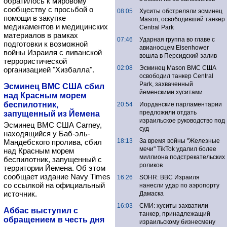
обратилось к мировому
сообществу с просьбой о
08:05
Хуситы обстреляли эсминец
помощи в закупке
Mason, освободивший танкер
медикаментов и медицинских
Central Park
материалов в рамках
07:46
Ударная группа во главе с
подготовки к возможной
авианосцем Eisenhower
войны Израиля с ливанской
вошла в Персидский залив
террористической
02:08
Эсминец Mason ВМС США
организацией "Хизбалла".
освободил танкер Central
Park, захваченный
Эсминец ВМС США сбил
йеменскими хуситами
над Красным морем
беспилотник,
20:54
Иорданские парламентарии
предложили отдать
запущенный из Йемена
израильское руководство под
Эсминец ВМС США Carney,
суд
находящийся у Баб-эль-
18:13
За время войны "Железные
Мандебского пролива, сбил
мечи" TikTok удалил более
над Красным морем
миллиона подстрекательских
беспилотник, запущенный с
роликов
территории Йемена. Об этом
сообщает издание Navy Times
16:26
SOHR: ВВС Израиля
со ссылкой на официальный
нанесли удар по аэропорту
источник.
Дамаска
16:03
СМИ: хуситы захватили
Аббас выступил с
танкер, принадлежащий
обращением в честь дня
израильскому бизнесмену