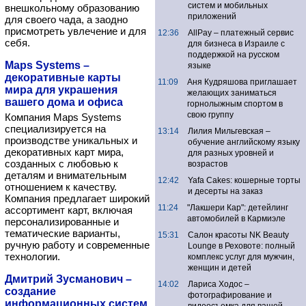
систем и мобильных
внешкольному образованию
приложений
для своего чада, а заодно
присмотреть увлечение и для
12:36
AllPay – платежный сервис
себя.
для бизнеса в Израиле с
поддержкой на русском
Maps Systems –
языке
декоративные карты
11:09
Аня Кудряшова приглашает
мира для украшения
желающих заниматься
вашего дома и офиса
горнолыжным спортом в
свою группу
Компания Maps Systems
специализируется на
13:14
Лилия Мильгевская –
производстве уникальных и
обучение английскому языку
декоративных карт мира,
для разных уровней и
созданных с любовью к
возрастов
деталям и внимательным
12:42
Yafa Cakes: кошерные торты
отношением к качеству.
и десерты на заказ
Компания предлагает широкий
11:24
"Лакшери Кар": детейлинг
ассортимент карт, включая
автомобилей в Кармиэле
персонализированные и
тематические варианты,
15:31
Салон красоты NK Beauty
ручную работу и современные
Lounge в Реховоте: полный
технологии.
комплекс услуг для мужчин,
женщин и детей
Дмитрий Зусманович –
14:02
Лариса Ходос –
создание
фотографирование и
информационных систем