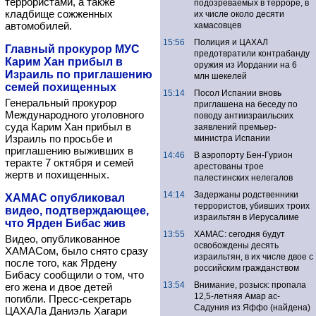
террористами, а также
подозреваемых в терроре, в
кладбище сожженных
их числе около десяти
автомобилей.
хамасовцев
15:56
Полиция и ЦАХАЛ
Главный прокурор МУС
предотвратили контрабанду
Карим Хан прибыл в
оружия из Иордании на 6
Израиль по приглашению
млн шекелей
семей похищенных
15:14
Посол Испании вновь
Генеральный прокурор
приглашена на беседу по
Международного уголовного
поводу антиизраильских
суда Карим Хан прибыл в
заявлений премьер-
Израиль по просьбе и
министра Испании
приглашению выживших в
14:46
В аэропорту Бен-Гурион
теракте 7 октября и семей
арестованы трое
жертв и похищенных.
палестинских нелегалов
14:14
Задержаны родственники
ХАМАС опубликовал
террористов, убивших троих
видео, подтверждающее,
израильтян в Иерусалиме
что Ярден Бибас жив
13:55
ХАМАС: сегодня будут
Видео, опубликованное
освобождены десять
ХАМАСом, было снято сразу
израильтян, в их числе двое с
после того, как Ярдену
российским гражданством
Бибасу сообщили о том, что
13:54
Внимание, розыск: пропала
его жена и двое детей
12,5-летняя Амар ас-
погибли. Пресс-секретарь
Садуния из Яффо (найдена)
ЦАХАЛа Даниэль Хагари