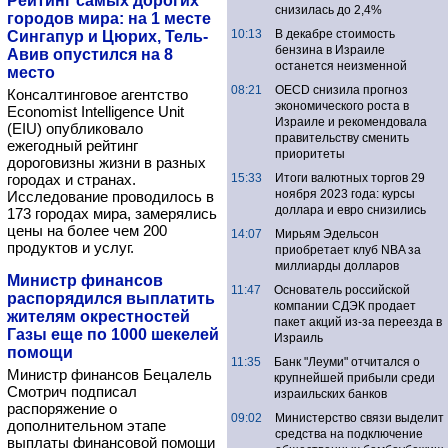
Рейтинг самых дорогих
снизилась до 2,4%
городов мира: на 1 месте
10:13
В декабре стоимость
Сингапур и Цюрих, Тель-
бензина в Израиле
Авив опустился на 8
останется неизменной
место
08:21
OECD снизила прогноз
Консалтинговое агентство
экономического роста в
Economist Intelligence Unit
Израиле и рекомендовала
(EIU) опубликовало
правительству сменить
ежегодный рейтинг
приоритеты
дороговизны жизни в разных
городах и странах.
15:33
Итоги валютных торгов 29
ноября 2023 года: курсы
Исследование проводилось в
доллара и евро снизились
173 городах мира, замерялись
цены на более чем 200
14:07
Мирьям Эдельсон
продуктов и услуг.
приобретает клуб NBA за
миллиарды долларов
Министр финансов
11:47
Основатель российской
распорядился выплатить
компании СДЭК продает
жителям окрестностей
пакет акций из-за переезда в
Газы еще по 1000 шекелей
Израиль
помощи
11:35
Банк "Леуми" отчитался о
Министр финансов Бецалель
крупнейшей прибыли среди
Смотрич подписал
израильских банков
распоряжение о
09:02
Министерство связи выделит
дополнительном этапе
средства на подключение
выплаты финансовой помощи