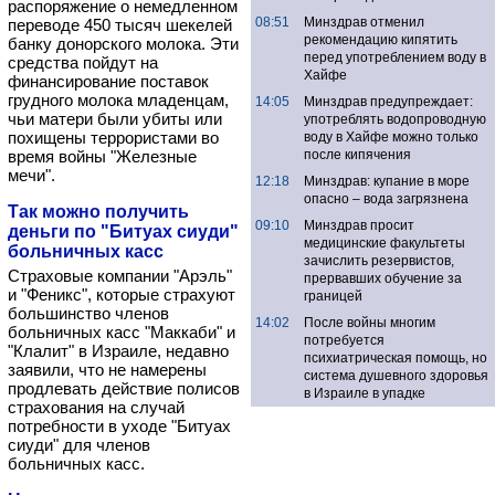
распоряжение о немедленном
08:51
Минздрав отменил
переводе 450 тысяч шекелей
рекомендацию кипятить
банку донорского молока. Эти
перед употреблением воду в
средства пойдут на
Хайфе
финансирование поставок
грудного молока младенцам,
14:05
Минздрав предупреждает:
чьи матери были убиты или
употреблять водопроводную
похищены террористами во
воду в Хайфе можно только
время войны "Железные
после кипячения
мечи".
12:18
Минздрав: купание в море
опасно – вода загрязнена
Так можно получить
09:10
Минздрав просит
деньги по "Битуах сиуди"
медицинские факультеты
больничных касс
зачислить резервистов,
Страховые компании "Арэль"
прервавших обучение за
и "Феникс", которые страхуют
границей
большинство членов
14:02
После войны многим
больничных касс "Маккаби" и
потребуется
"Клалит" в Израиле, недавно
психиатрическая помощь, но
заявили, что не намерены
система душевного здоровья
продлевать действие полисов
в Израиле в упадке
страхования на случай
потребности в уходе "Битуах
сиуди" для членов
больничных касс.