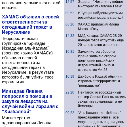
12:57
Эрдоган: "Нетаниягу войдет
позволяют усомниться в этой
в историю как мясник Газы"
версии.
09:52
В Турции найдены убитыми
ХАМАС объявил о своей
российская модель с дочкой
ответственности за
08:26
ХАМАС пригласил Илона
сегодняшний теракт в
Маска в Газу
Иерусалиме
14:32
МИД Катара: ХАМАС 28-29
Террористическая
ноября готов отпустить еще
группировка "Бригады
20 заложников-израильтян
Иззаддина аль-Касама"
10:31
Замминистра обороны
(военное крыло ХАМАСа)
Ирана заявил о скором
объявила о своей
получении российских
ответственности за
истребителей Су-35 и
сегодняшний теракт в
вертолетов Ми-28
Иерусалиме, в результате
которого были убиты трое
10:19
Джибриль Раджуб обвинил
Израиль в "терроризме" и
израильтян.
"неонацизме"
Минздрав Ливана
22:20
Пентагон: освобожденный
попросил о помощи в
танкер Central Park пытались
закупке лекарств на
захватить сомалийцы, а не
случай войны Израиля с
йеменцы
"Хизбаллой"
09:22
"Аль-Кахира аль-Ихбария":
Министерство
прекращение огня в Газе
могут продлить еще на день
здравоохранения Ливана
в обмен на 10 заложников