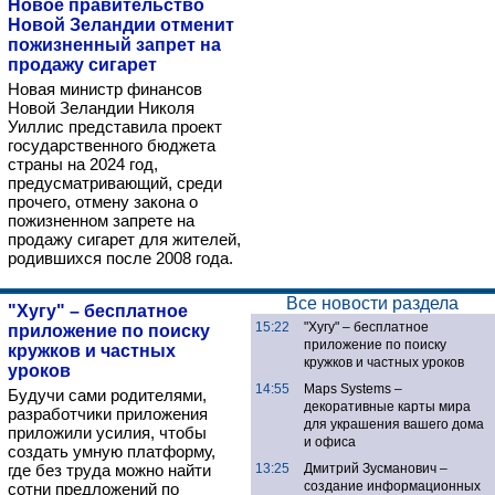
Новое правительство
Новой Зеландии отменит
пожизненный запрет на
продажу сигарет
Новая министр финансов
Новой Зеландии Николя
Уиллис представила проект
государственного бюджета
страны на 2024 год,
предусматривающий, среди
прочего, отмену закона о
пожизненном запрете на
продажу сигарет для жителей,
родившихся после 2008 года.
Все новости раздела
"Хугу" – бесплатное
15:22
"Хугу" – бесплатное
приложение по поиску
приложение по поиску
кружков и частных
кружков и частных уроков
уроков
14:55
Maps Systems –
Будучи сами родителями,
декоративные карты мира
разработчики приложения
для украшения вашего дома
приложили усилия, чтобы
и офиса
создать умную платформу,
где без труда можно найти
13:25
Дмитрий Зусманович –
создание информационных
сотни предложений по