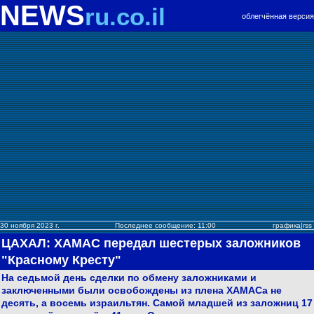
NEWS
ru.co.il
облегчённая версия
30 ноября 2023 г.
Последнее сообщение: 11:00
графика
|
rss
ЦАХАЛ: ХАМАС передал шестерых заложников
"Красному Кресту"
На седьмой день сделки по обмену заложниками и
заключенными были освобождены из плена ХАМАСа не
десять, а восемь израильтян. Самой младшей из заложниц 17