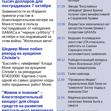
октября
тысяч долларов для
пострадавших 7 октября
17:29
Звезда "Бесславных
ублюдков" Диана Крюгер
Знаменитости из Израиля
получит приз кинофестиваля
приняли участие в
в Саудовской Аравии
благотворительном вечере на
Манхэттене в пользу
13:39
Йорам Гаон перезаписал хит
пострадавших от нападения
авторства Наоми Шемер с
ХАМАСа в "черную субботу" 7
солдатами ЦАХАЛа
октября и последовавшей за
08:15
Ведущее голливудское
этим войны "Железные мечи".
агентство UTA отказалось
работать со Сьюзан
Шедевр Моне побил
Сарандон после
рекорд на аукционе
антисемитского заявления
Christie's
06:12
Победительницей конкурса
"Бассейн с нимфеями" Клода
"Мисс Вселенная 2023"
Моне продан на аукционе
стала никарагуанка
Christie's за рекордные
13:55
Галич навсегда
$74010000. Картина стала
одной из самых дорогих когда-
11:09
"Проверено.Медиа":
израильтянка Май Тагер не
либо проданных работ Моне.
"заменяла" Беллу Хадид в
компании Dior
"Живем и помним" –
благотворительный
11:04
Мадонна рассказала,
концерт для сбора
насколько близка была к
средств на развитие
смерти
виртуального мемориала