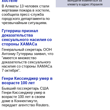
хостеле
вынудили извиниться за
клевету в адрес Израиля
В Алматы 13 человек стали
жертвами пожара в хостеле,
сообщила пресс-служба
городского департамента по
чрезвычайным ситуациям.
Гутерриш признал
доказательства
сексуального насилия со
стороны ХАМАСа
Генеральный секретарь ООН
Антониу Гутерриш заявил, что
"имеется множество
доказательств сексуального
насилия со стороны ХАМАСа
7 октября".
Генри Киссинджер умер в
возрасте 100 лет
Бывший госсекретарь США
Генри Киссинджер умер в
возрасте 100 лет в своем
доме в Коннектикуте,
передает агентство Reuters.