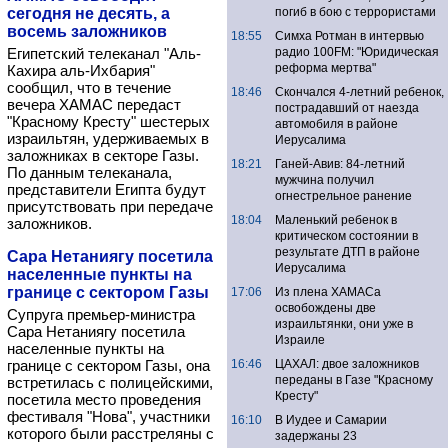
сегодня не десять, а
погиб в бою с террористами
восемь заложников
18:55
Симха Ротман в интервью
Египетский телеканал "Аль-
радио 100FM: "Юридическая
реформа мертва"
Кахира аль-Ихбария"
сообщил, что в течение
18:46
Скончался 4-летний ребенок,
вечера ХАМАС передаст
пострадавший от наезда
"Красному Кресту" шестерых
автомобиля в районе
израильтян, удерживаемых в
Иерусалима
заложниках в секторе Газы.
18:21
Ганей-Авив: 84-летний
По данным телеканала,
мужчина получил
представители Египта будут
огнестрельное ранение
присутствовать при передаче
18:04
Маленький ребенок в
заложников.
критическом состоянии в
результате ДТП в районе
Сара Нетаниягу посетила
Иерусалима
населенные пункты на
границе с сектором Газы
17:06
Из плена ХАМАСа
освобождены две
Супруга премьер-министра
израильтянки, они уже в
Сара Нетаниягу посетила
Израиле
населенные пункты на
границе с сектором Газы, она
16:46
ЦАХАЛ: двое заложников
переданы в Газе "Красному
встретилась с полицейскими,
Кресту"
посетила место проведения
фестиваля "Нова", участники
16:10
В Иудее и Самарии
которого были расстреляны с
задержаны 23