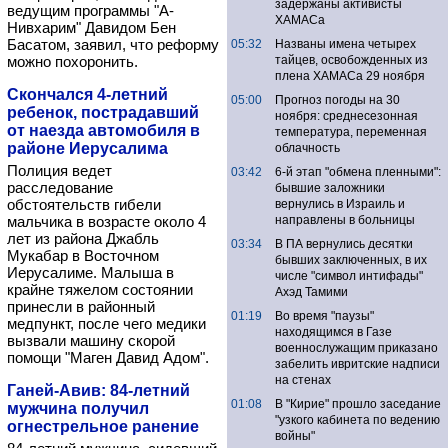
задержаны активисты
ведущим программы "А-
ХАМАСа
Нивхарим" Давидом Бен
Басатом, заявил, что реформу
05:32
Названы имена четырех
можно похоронить.
тайцев, освобожденных из
плена ХАМАСа 29 ноября
Скончался 4-летний
05:00
Прогноз погоды на 30
ребенок, пострадавший
ноября: среднесезонная
от наезда автомобиля в
температура, переменная
районе Иерусалима
облачность
Полиция ведет
03:42
6-й этап "обмена пленными":
расследование
бывшие заложники
обстоятельств гибели
вернулись в Израиль и
мальчика в возрасте около 4
направлены в больницы
лет из района Джабль
03:34
В ПА вернулись десятки
Мукабар в Восточном
бывших заключенных, в их
Иерусалиме. Малыша в
числе "символ интифады"
крайне тяжелом состоянии
Ахэд Тамими
принесли в районный
01:19
Во время "паузы"
медпункт, после чего медики
находящимся в Газе
вызвали машину скорой
военнослужащим приказано
помощи "Маген Давид Адом".
забелить ивритские надписи
на стенах
Ганей-Авив: 84-летний
01:08
В "Кирие" прошло заседание
мужчина получил
"узкого кабинета по ведению
огнестрельное ранение
войны"