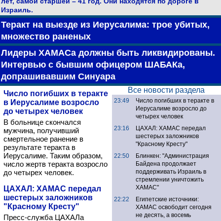
лет, самой старшей – 41 год. Они находятся по дороге в
Израиль.
Теракт на выезде из Иерусалима: трое убитых,
множество раненых
Лидеры ХАМАСа должны быть ликвидированы.
Интервью с бывшим офицером ШАБАКа,
допрашивавшим Синуара
Все новости раздела
Число погибших в теракте
23:49
Число погибших в теракте в
в Иерусалиме возросло
Иерусалиме возросло до
до четырех человек
четырех человек
В больнице скончался
23:16
ЦАХАЛ: ХАМАС передал
мужчина, получивший
шестерых заложников
смертельное ранение в
"Красному Кресту"
результате теракта в
Иерусалиме. Таким образом,
22:50
Блинкен: "Администрация
число жертв теракта возросло
Байдена продолжает
до четырех человек.
поддерживать Израиль в
стремлении уничтожить
ХАМАС"
ЦАХАЛ: ХАМАС передал
шестерых заложников
22:22
Египетские источники:
"Красному Кресту"
ХАМАС освободит сегодня
не десять, а восемь
Пресс-служба ЦАХАЛа