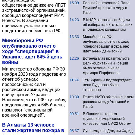
15:09
Больной пневмонией Папа
общественное движение ЛГБТ
Римский призвал к миру в
экстремистской организацией,
Газе
сообщил корреспондент РИА
Новости. В заседании
14:23
В КНДР впервые сообщили
об избирателях, отказавших
принимал участие только
в поддержке кандидатам
представитель минюста РФ.
13:33
Минобороны РФ
Минобороны РФ
опубликовало отчет о ходе
опубликовало отчет о
"спецоперации" в Украине:
ходе "спецоперации" в
идет 644-й день войны
Украине: идет 645-й день
12:26
Встреча глав правительств
войны
Великобритании и Греции
была отменена из-за
Министерство обороны РФ 30
мрамора Парфенона
ноября 2023 года представило
отчет об успехах
11:24
ГУР Украины подтверждает:
пророссийских сил и
жена Буданова была
российской армии, ведущих
отравлена
войну против Украины.
10:30
Генсек NATO объяснил, в чем
Напомним, что в РФ эту войну,
разница между Украиной и
продолжающуюся 645-й день,
Газой
называют "специальной
09:51
В Японии потерпел
военной операцией".
крушение американский
конвертоплан CV-22 Osprey
В Алматы 13 человек
стали жертвами пожара в
08:37
Супермодель Джиджи Хадид