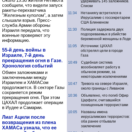
Около 19:30 жители Нетивота
удерживать 145 заложников.
сообщили, что видели запуск
Списки
ракеты-перехватчика
11:34
Нетаниягу встретился в
"Железным куполом", а затем
Иерусалиме с госсекретарем
слышали взрыв. Пресс-
США Блинкеном
служба Армии обороны
11:30
Полиция задержала двух
Израиля передала, что
подозреваемых в убийстве
военные проверяют эту
беременной женщины в Лоде
информацию.
11:05
Источники: ЦАХАЛ
55-й день войны в
обстрелял цели в городе
Израиле, 7-й день
Газа
прекращения огня в Газе.
10:49
Судебная система
Хронология событий
возобновляет работу в
Обмен заложниками и
обычном режиме, за
некоторыми исключениями
заключенными между
Израилем и ХАМАСом
10:47
Тревога на севере Израиля,
продолжается. В секторе Газы
около границы с Ливаном
сохраняется режим
10:36
Объявлено, что погиб Офир
прекращения огня. При этом
Царфати, считавшийся
ЦАХАЛ продолжает операции
похищенным террористами
в Иудее и Самарии.
10:05
Названы имена
Лиат Ацили после
иерусалимских террористов:
оба ранее отбывали
возвращения из плена
заключение
ХАМАСа узнала, что ее