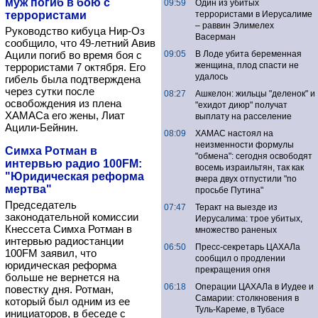
муж погиб в бою с
09:59
Один из убитых
террористами
террористами в Иерусалиме
– раввин Элимелех
Руководство кибуца Нир-Оз
Васерман
сообщило, что 49-летний Авив
Ацили погиб во время боя с
09:05
В Лоде убита беременная
женщина, плод спасти не
террористами 7 октября. Его
удалось
гибель была подтверждена
через сутки после
08:27
Ашкелон: жильцы "деленок" и
освобождения из плена
"ехидот диюр" получат
ХАМАСа его жены, Лиат
выплату на расселение
Ацили-Бейнин.
08:09
ХАМАС настоял на
неизменности формулы
Симха Ротман в
"обмена": сегодня освободят
интервью радио 100FM:
восемь израильтян, так как
"Юридическая реформа
вчера двух отпустили "по
мертва"
просьбе Путина"
Председатель
07:47
Теракт на выезде из
законодательной комиссии
Иерусалима: трое убитых,
Кнессета Симха Ротман в
множество раненых
интервью радиостанции
06:50
Пресс-секретарь ЦАХАЛа
100FM заявил, что
сообщил о продлении
юридическая реформа
прекращения огня
больше не вернется на
06:18
Операции ЦАХАЛа в Иудее и
повестку дня. Ротман,
Самарии: столкновения в
который был одним из ее
Туль-Кареме, в Тубасе
инициаторов, в беседе с