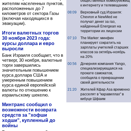
общественных бомбоубежищ
жителям населенных пунктов,
к интернету и телевещанию
расположенных до 7
08:09
Верховный суд Израиля:
километров от сектора Газы
Chevron и NewMed не
(включая находящихся в
получат денег за газ,
эвакуации).
найденный Energean на
территории их лицензии
Итоги валютных торгов
30 ноября 2023 года:
07:10
The Marker: минфин
планирует сократить на
курсы доллара и евро
зарплаты учителей старших
выросли
классов за октябрь-ноябрь
Банк Израиля сообщает, что в
на 20%
четверг, 30 ноября, валютные
00:56
Дочерняя компания Yango,
торги завершились
специализирующаяся на
значительным повышением
прокате самокатов,
курса доллара США и
сообщила о прекращении
умеренным повышением
своей деятельности
курса единой европейской
валюты по отношению к
21:20
Жителей Кфар Аза временно
расселят в "каравиллах" в
израильскому шекелю.
кибуце Шфаим
Минтранс сообщил о
возможности возврата
средств за "хофши
ходши", купленный до
войны