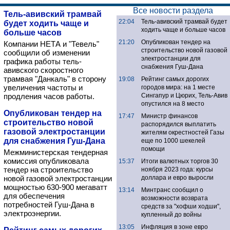
Все новости раздела
Тель-авивский трамвай
22:04
Тель-авивский трамвай будет
будет ходить чаще и
ходить чаще и больше часов
больше часов
21:20
Опубликован тендер на
Компании НЕТА и "Тевель"
строительство новой газовой
сообщили об изменении
электростанции для
графика работы тель-
снабжения Гуш-Дана
авивского скоростного
трамвая "Данкаль" в сторону
19:08
Рейтинг самых дорогих
увеличения частоты и
городов мира: на 1 месте
продления часов работы.
Сингапур и Цюрих, Тель-Авив
опустился на 8 место
Опубликован тендер на
17:47
Министр финансов
строительство новой
распорядился выплатить
газовой электростанции
жителям окрестностей Газы
для снабжения Гуш-Дана
еще по 1000 шекелей
помощи
Межминистерская тендерная
комиссия опубликовала
15:37
Итоги валютных торгов 30
тендер на строительство
ноября 2023 года: курсы
новой газовой электростанции
доллара и евро выросли
мощностью 630-900 мегаватт
13:14
Минтранс сообщил о
для обеспечения
возможности возврата
потребностей Гуш-Дана в
средств за "хофши ходши",
электроэнергии.
купленный до войны
13:05
Инфляция в зоне евро