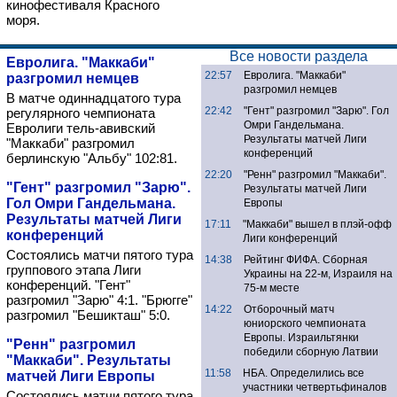
кинофестиваля Красного
моря.
Все новости раздела
Евролига. "Маккаби"
22:57
Евролига. "Маккаби"
разгромил немцев
разгромил немцев
В матче одиннадцатого тура
22:42
"Гент" разгромил "Зарю". Гол
регулярного чемпионата
Омри Гандельмана.
Евролиги тель-авивский
Результаты матчей Лиги
"Маккаби" разгромил
конференций
берлинскую "Альбу" 102:81.
22:20
"Ренн" разгромил "Маккаби".
"Гент" разгромил "Зарю".
Результаты матчей Лиги
Гол Омри Гандельмана.
Европы
Результаты матчей Лиги
17:11
"Маккаби" вышел в плэй-офф
конференций
Лиги конференций
Состоялись матчи пятого тура
14:38
Рейтинг ФИФА. Сборная
группового этапа Лиги
Украины на 22-м, Израиля на
конференций. "Гент"
75-м месте
разгромил "Зарю" 4:1. "Брюгге"
14:22
Отборочный матч
разгромил "Бешикташ" 5:0.
юниорского чемпионата
Европы. Израильтянки
"Ренн" разгромил
победили сборную Латвии
"Маккаби". Результаты
11:58
НБА. Определились все
матчей Лиги Европы
участники четвертьфиналов
Состоялись матчи пятого тура