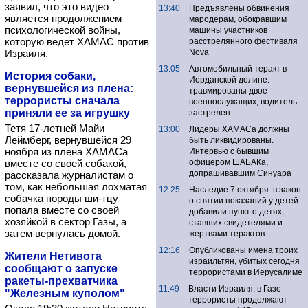
заявил, что это видео
13:40
Предъявлены обвинения
является продолжением
мародерам, обокравшим
психологической войны,
машины участников
которую ведет ХАМАС против
расстрелянного фестиваля
Израиля.
Nova
13:05
Автомобильный теракт в
История собаки,
Иорданской долине:
вернувшейся из плена:
травмированы двое
террористы сначала
военнослужащих, водитель
приняли ее за игрушку
застрелен
Тетя 17-летней Майи
13:00
Лидеры ХАМАСа должны
Леймберг, вернувшейся 29
быть ликвидированы.
ноября из плена ХАМАСа
Интервью с бывшим
вместе со своей собакой,
офицером ШАБАКа,
допрашивавшим Синуара
рассказала журналистам о
том, как небольшая лохматая
12:25
Наследие 7 октября: в закон
собачка породы ши-тцу
о снятии показаний у детей
попала вместе со своей
добавили пункт о детях,
хозяйкой в сектор Газы, а
ставших свидетелями и
затем вернулась домой.
жертвами терактов
12:16
Опубликованы имена троих
Жители Нетивота
израильтян, убитых сегодня
сообщают о запуске
террористами в Иерусалиме
ракеты-прехватчика
11:49
Власти Израиля: в Газе
"Железным куполом"
террористы продолжают