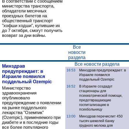
В соответствии с сообщением
министерства транспорта,
обладатели месячных
проездных билетов на
общественный транспорт
"хофши ходши", купившие их
до 7 октября, смогут получить
возврат за дни войны.
Все
новости
раздела
Все новости раздела
Минздрав
16:53
Минздрав предупреждает: в
предупреждает: в
Израиле появился
Израиле появился
поддельный Ozempic
поддельный Ozempic
16:52
В Израиле создадут
Министерство
стационары для
здравоохранения
психиатрической помощи,
опубликовало
предотвращающие
предупреждение о появлении
госпитализацию в
на рынке поддельного
психбольницу
лекарства "Оземпик"
13:00
Минздрав перечислит 450
(Ozempic), применяемого при
тысяч шекелей банку
диабете и в последние годы
грудного молока для
все более популярного