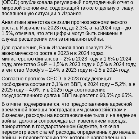
(OECD) опубликовала регулярный полугодичный отчет о
мировой экономике, содержащий также отдельную главу,
посвященную ситуации в Израиле.
Аналитики агентства снизили прогноз экономического
роста в Израиле на 2023 год до 2,3%, а на 2024 год – до
1,5%, отмечая, что эти цифры могут быть снижены в
случае расширения или затягивания войны.
Для сравнения, Банк Израиля прогнозирует 2%
экономического роста в 2023 и в 2024 годах,
министерство финансов – 2% в 2023 году и 1,6% в 2024
году, агентство S&P – 1,5% в 2023 году и 0,5% в 2024 году,
агентство Moody's – 2,4% в 2023 году и -1,5 в 2024 году.
Согласно прогнозу OECD, в 2023 году дефицит
госбюджета составит 3,1% от ВВП, в 2024 году – 5,2%, а в
2025 году – 4,6%, и в 2025 году соотношение
государственного долга к ВВП вырастет с 60,5% до 65%.
В отчете подчеркивается, что предоставление адресной
временной помощи пострадавшим домохозяйствам и
бизнесам, расходы на восстановление тыла и на ведение
войны, должны сопровождаться изменением порядка
приоритетов в государственном бюджете, включая
пересмотр всех статей расхода, определенных до начала
войны, и приоритезацию тех, которые направлены на