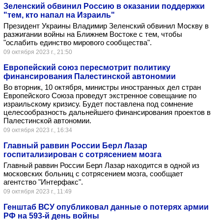
Зеленский обвинил Россию в оказании поддержки
"тем, кто напал на Израиль"
Президент Украины Владимир Зеленский обвинил Москву в
разжигании войны на Ближнем Востоке с тем, чтобы
"ослабить единство мирового сообщества".
09 октября 2023 г., 21:50
Европейский союз пересмотрит политику
финансирования Палестинской автономии
Во вторник, 10 октября, министры иностранных дел стран
Европейского Союза проведут экстренное совещание по
израильскому кризису. Будет поставлена под сомнение
целесообразность дальнейшего финансирования проектов в
Палестинской автономии.
09 октября 2023 г., 16:34
Главный раввин России Берл Лазар
госпитализирован с сотрясением мозга
Главный раввин России Берл Лазар находится в одной из
московских больниц с сотрясением мозга, сообщает
агентство "Интерфакс".
09 октября 2023 г., 11:49
Генштаб ВСУ опубликовал данные о потерях армии
РФ на 593-й день войны