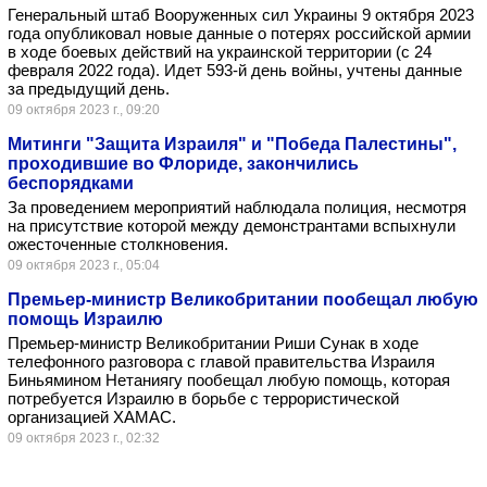
Генеральный штаб Вооруженных сил Украины 9 октября 2023
года опубликовал новые данные о потерях российской армии
в ходе боевых действий на украинской территории (с 24
февраля 2022 года). Идет 593-й день войны, учтены данные
за предыдущий день.
09 октября 2023 г., 09:20
Митинги "Защита Израиля" и "Победа Палестины",
проходившие во Флориде, закончились
беспорядками
За проведением мероприятий наблюдала полиция, несмотря
на присутствие которой между демонстрантами вспыхнули
ожесточенные столкновения.
09 октября 2023 г., 05:04
Премьер-министр Великобритании пообещал любую
помощь Израилю
Премьер-министр Великобритании Риши Сунак в ходе
телефонного разговора с главой правительства Израиля
Биньямином Нетаниягу пообещал любую помощь, которая
потребуется Израилю в борьбе с террористической
организацией ХАМАС.
09 октября 2023 г., 02:32