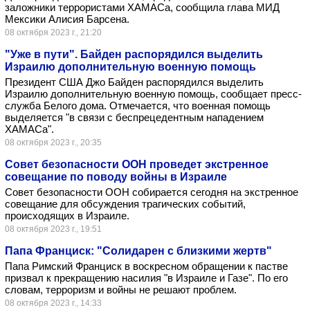
заложники террористами ХАМАСа, сообщила глава МИД
Мексики Алисия Барсена.
08 октября 2023 г., 21:20
"Уже в пути". Байден распорядился выделить
Израилю дополнительную военную помощь
Президент США Джо Байден распорядился выделить
Израилю дополнительную военную помощь, сообщает пресс-
служба Белого дома. Отмечается, что военная помощь
выделяется "в связи с беспрецедентным нападением
ХАМАСа".
08 октября 2023 г., 20:35
Совет безопасности ООН проведет экстренное
совещание по поводу войны в Израиле
Совет безопасности ООН собирается сегодня на экстренное
совещание для обсуждения трагических событий,
происходящих в Израиле.
08 октября 2023 г., 19:51
Папа Франциск: "Солидарен с близкими жертв"
Папа Римский Франциск в воскресном обращении к пастве
призвал к прекращению насилия "в Израиле и Газе". По его
словам, терроризм и войны не решают проблем.
08 октября 2023 г., 14:33