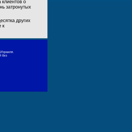
 клиентов о
нь затронутых
десятка других
 к
 Израиля.
й без