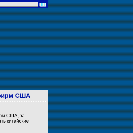
рфирм США
рм США, за
оять китайские