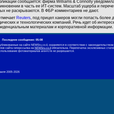
бликации сообщается: фирма Williams & Connolly уведомила
икновении в часть ее ИТ-систем. Масштаб ущерба и перече
ых не раскрываются. В ФБР комментариев не дают.
отмечает
Reuters
, под прицел хакеров могли попасть более 
ических и технологических компаний. Речь идет об интересе
иденциальным материалам и корпоративной информации.
г.
Последнее сообщение: 05:08
убликованные на сайте NEWSru.co.il, охраняются в соответствии с законодательством
лов сайта гиперссылка на
NEWSru.co.il
обязательна. Перепечатка эксклюзивных стате
спользование фотоматериалов агентств не разрешается.
раиля 2005-2026