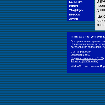
В пу
КУЛЬТУРА
прон
СПОРТ
данн
ТРАДИЦИИ
ПРЕССА
Как 
АРХИВ
юрид
конф
Пятница, 07 августа 2026 
Все права на материалы, оп
При использовании материа
согласования запрещена. И
Состав редакции
Обратная связь
Подписка на новости (RSS)
Price List (MS Word file)
© NEWSru.co.il: новости Из