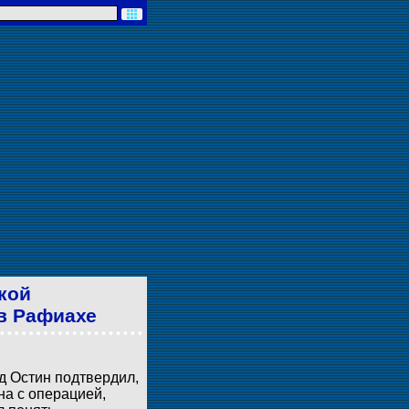
кой
в Рафиахе
йд Остин подтвердил,
на с операцией,