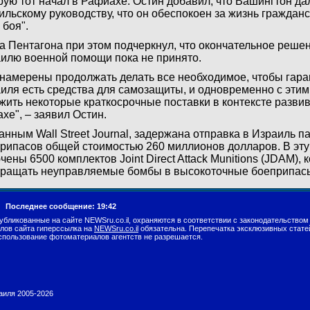
рую тот начал в Рафиахе. Остин добавил, что Вашингтон да
ильскому руководству, что он обеспокоен за жизнь гражданс
 боя".
а Пентагона при этом подчеркнул, что окончательное реше
илю военной помощи пока не принято.
намерены продолжать делать все необходимое, чтобы гаран
иля есть средства для самозащиты, и одновременно с эти
жить некоторые краткосрочные поставки в контексте разв
хе", – заявил Остин.
анным Wall Street Journal, задержана отправка в Израиль п
рипасов общей стоимостью 260 миллионов долларов. В эт
чены 6500 комплектов Joint Direct Attack Munitions (JDAM),
ращать неуправляемые бомбы в высокоточные боеприпас
г.
Последнее сообщение: 19:42
убликованные на сайте NEWSru.co.il, охраняются в соответствии с законодательством
лов сайта гиперссылка на
NEWSru.co.il
обязательна. Перепечатка эксклюзивных стате
спользование фотоматериалов агентств не разрешается.
раиля 2005-2026