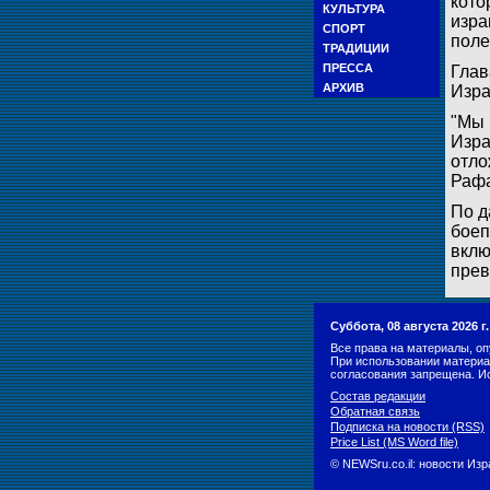
кото
КУЛЬТУРА
изра
СПОРТ
поле
ТРАДИЦИИ
ПРЕССА
Глав
АРХИВ
Изра
"Мы 
Изра
отло
Рафа
По д
боеп
вклю
прев
Суббота, 08 августа 2026 
Все права на материалы, оп
При использовании материа
согласования запрещена. И
Состав редакции
Обратная связь
Подписка на новости (RSS)
Price List (MS Word file)
© NEWSru.co.il: новости Из