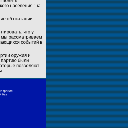
л понять
кого населения "на
ние об оказании
тировать, что у
м мы рассматриваем
ивающихся событий в
артии оружия и
у партию были
 которые позволяют
ы.
 Израиля.
й без