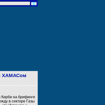
 и ХАМАСом
 Кирби на брифинге
ежду в секторе Газы