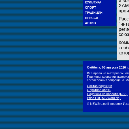
и во
КУЛЬТУРА
ХАМА
СПОРТ
прои
ТРАДИЦИИ
ПРЕССА
Расс
АРХИВ
"инт
реги
союз
Комм
сооб
кото
Суббота, 08 августа 2026 
Все права на материалы, оп
При использовании материа
согласования запрещена. И
Состав редакции
Обратная связь
Подписка на новости (RSS)
Price List (MS Word file)
© NEWSru.co.il: новости Из