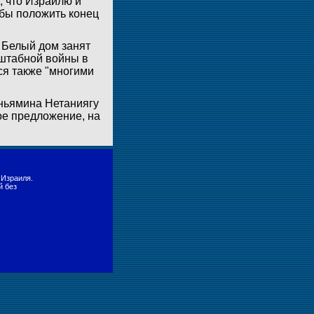
, что Израилю и
бы положить конец
 Белый дом занят
сштабной войны в
ся также "многими
ньямина Нетаниягу
ое предложение, на
 Израиля.
й без