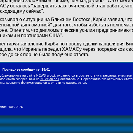
звращению заложников "ближе, чем когда-либо". Он отметил
Су осталось "завершить заключительный этап работы, что
сходящему сейчас".
казывая о ситуации на Ближнем Востоке, Кирби заявил, что
енсивной дипломатией" для того, чтобы избежать полнома
оне. Отметим, что дипломатические усилия предпринимают
никами и партнерами США".
ентируя заявление Кирби по поводу сделки канцелярия Би
щила, что Израиль передал ХАМАСу через посредников св
рое до сих пор не было получено ответа.
г.
Последнее сообщение: 18:01
убликованные на сайте NEWSru.co.il, охраняются в соответствии с законодательством
лов сайта гиперссылка на
NEWSru.co.il
обязательна. Перепечатка эксклюзивных стате
спользование фотоматериалов агентств не разрешается.
раиля 2005-2026