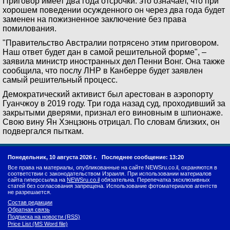
Приговор имеет два года отсрочки: это означает, что при
хорошем поведении осужденного он через два года будет
заменен на пожизненное заключение без права
помилования.
"Правительство Австралии потрясено этим приговором.
Наш ответ будет дан в самой решительной форме", –
заявила министр иностранных дел Пенни Вонг. Она также
сообщила, что послу ЛНР в Канберре будет заявлен
самый решительный процесс.
Демократический активист был арестован в аэропорту
Гуанчжоу в 2019 году. Три года назад суд, проходивший за
закрытыми дверями, признал его виновным в шпионаже.
Свою вину Ян Хэнцзюнь отрицал. По словам близких, он
подвергался пыткам.
Понедельник, 10 августа 2026 г.
Последнее сообщение: 13:20
Все права на материалы, опубликованные на сайте NEWSru.co.il, охраняются в
соответствии с законодательством Израиля. При использовании материалов
сайта гиперссылка на
NEWSru.co.il
обязательна. Перепечатка эксклюзивных
статей без согласования запрещена. Использование фотоматериалов агентств
не разрешается.
Состав редакции
Обратная связь
Подписка на новости (RSS)
Price List (MS Word file)