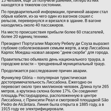
15 человек, еще 18 получили ранения, пятеро из них
находятся в тяжелом состоянии.
По предварительной информации, причиной аварии стал
обрыв кабеля, из-за чего один из вагонов сошел с
рельсов, перевернулся и врезался в здание. В вагоне
находились около 40 пассажиров.
На место происшествия прибыли более 60 спасателей,
более 20 единиц техники.
Президент Португалии Марселу Ребелу ди Соуза выразил
глубокие соболезнования семьям жертв, а мэр Лиссабона
Карлос Моедаш назвал аварию "днем скорби" для города.
Правительство объявило день национального траура, а
городские власти – трехдневный муниципальный траур.
Продолжается расследование причин аварии.
Фуникулер Glória – популярная туристическая
достопримечательность Лиссабона. Ежегодно он
перевозит около трех миллионов человек. Длина пути 265
метров, а крутизна склона более 17%. Он соединяет
площадь Рестаурадореш, расположенную в центре
Лиссабона, с Принсипи Реал и смотровой площадкой São
Pedro de Alcântara. Линия была открыта в 1885 году, а в
1915 году ее электрифицировали.