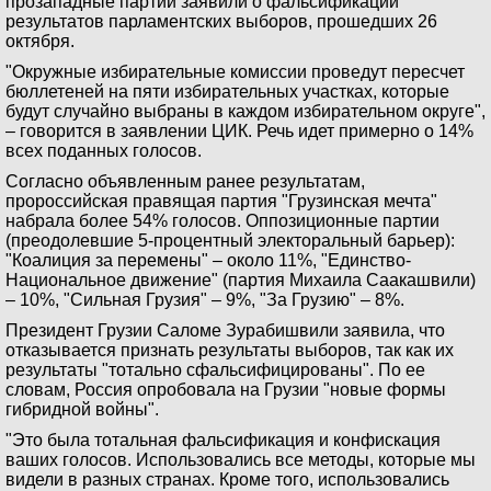
прозападные партии заявили о фальсификации
результатов парламентских выборов, прошедших 26
октября.
"Окружные избирательные комиссии проведут пересчет
бюллетеней на пяти избирательных участках, которые
будут случайно выбраны в каждом избирательном округе",
– говорится в заявлении ЦИК. Речь идет примерно о 14%
всех поданных голосов.
Согласно объявленным ранее результатам,
пророссийская правящая партия "Грузинская мечта"
набрала более 54% голосов. Оппозиционные партии
(преодолевшие 5-процентный электоральный барьер):
"Коалиция за перемены" – около 11%, "Единство-
Национальное движение" (партия Михаила Саакашвили)
– 10%, "Сильная Грузия" – 9%, "За Грузию" – 8%.
Президент Грузии Саломе Зурабишвили заявила, что
отказывается признать результаты выборов, так как их
результаты "тотально сфальсифицированы". По ее
словам, Россия опробовала на Грузии "новые формы
гибридной войны".
"Это была тотальная фальсификация и конфискация
ваших голосов. Использовались все методы, которые мы
видели в разных странах. Кроме того, использовались