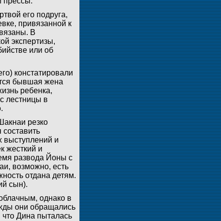
й прессы.
твой его подруга,
вке, привязанной к
связаны. В
ой экспертизы,
бийстве или об
его) констатировали
ется бывшая жена
жизнь ребенка,
с лестницы в
.
Шакнаи резко
 составить
х выступлений и
ек жесткий и
ремя развода Йоны с
аи, возможно, есть
ность отдана детям.
ий сын).
облачным, однако в
ажды они обращались
, что Дина пыталась