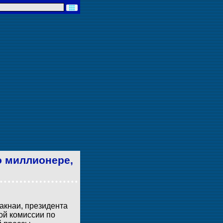
о миллионере,
акнаи, президента
ой комиссии по