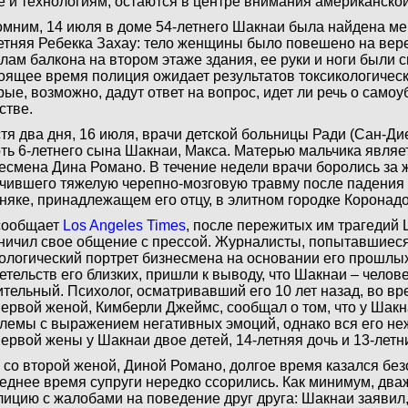
е и технологиям, остаются в центре внимания американско
мним, 14 июля в доме 54-летнего Шакнаи была найдена мер
етняя Ребекка Захау: тело женщины было повешено на вере
лам балкона на втором этаже здания, ее руки и ноги были 
оящее время полиция ожидает результатов токсикологическ
рые, возможно, дадут ответ на вопрос, идет ли речь о самоу
стве.
тя два дня, 16 июля, врачи детской больницы Ради (Сан-Ди
ть 6-летнего сына Шакнаи, Макса. Матерью мальчика явля
есмена Дина Романо. В течение недели врачи боролись за 
чившего тяжелую черепно-мозговую травму после падения 
няке, принадлежащем его отцу, в элитном городке Коронадо
сообщает
Los Angeles Times
, после пережитых им трагедий 
ничил свое общение с прессой. Журналисты, попытавшиеся
ологический портрет бизнесмена на основании его прошлы
етельств его близких, пришли к выводу, что Шакнаи – челов
тельный. Психолог, осматривавший его 10 лет назад, во в
первой женой, Кимберли Джеймс, сообщал о том, что у Шакн
лемы с выражением негативных эмоций, однако вся его неж
первой жены у Шакнаи двое детей, 14-летняя дочь и 13-летн
 со второй женой, Диной Романо, долгое время казался без
еднее время супруги нередко ссорились. Как минимум, дв
лицию с жалобами на поведение друг друга: Шакнаи заявил