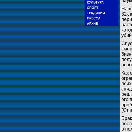
наук
КУЛЬТУРА
СПОРТ
Напо
ТРАДИЦИИ
32-л
ПРЕССА
пери
АРХИВ
наст
кото
убий
Спус
смер
бизн
полу
особ
Как 
огра
псих
свид
реши
его 
проб
(От 
Брак
посл
в по