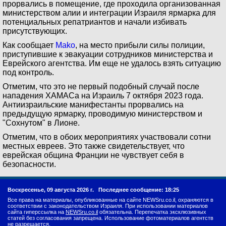
прорвались в помещение, где проходила организованная
министерством алии и интеграции Израиля ярмарка для
потенциальных репатриантов и начали избивать
присутствующих.
Как сообщает
Mako
, на место прибыли силы полиции,
приступившие к эвакуации сотрудников министерства и
Еврейского агентства. Им еще не удалось взять ситуацию
под контроль.
Отметим, что это не первый подобный случай после
нападения ХАМАСа на Израиль 7 октября 2023 года.
Антиизраильские манифестанты прорвались на
предыдущую ярмарку, проводимую министерством и
"Сохнутом" в Лионе.
Отметим, что в обоих мероприятиях участвовали сотни
местных евреев. Это также свидетельствует, что
еврейская община Франции не чувствует себя в
безопасности.
Воскресенье, 09 августа 2026 г.
Последнее сообщение: 18:25
Все права на материалы, опубликованные на сайте NEWSru.co.il, охраняются в
соответствии с законодательством Израиля. При использовании материалов
сайта гиперссылка на
NEWSru.co.il
обязательна. Перепечатка эксклюзивных
статей без согласования запрещена. Использование фотоматериалов агентств
не разрешается.