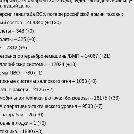
итории (с 24 февраля 2022 года). Идет 798-й день войны, у
ыдущий день.
ерсии генштаба ВСУ, потери российской армии таковы:
ый состав – 469840 (+1120)
леты – 348 (+0)
олеты – 325 (+0)
и – 7312 (+5)
етранспортеры/бронемашины/БМП – 14067 (+21)
ллерийские системы – 12024 (+13)
емы ПВО – 780 (+1)
тивные системы залпового огня – 1053 (+0)
атые ракеты – 2126 (+2)
мобильная техника, включая бензовозы – 16175 (+33)
 оперативно-тактического уровня – 9538 (+7)
ра/корабли – 26 (+0)
одные лодки – 1 (+0)
техника – 1980 (+3)