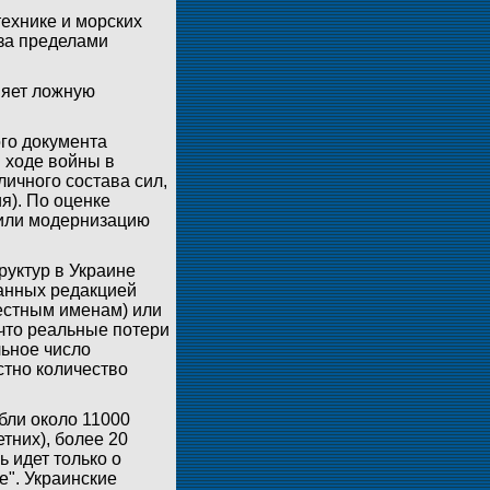
ехнике и морских
 за пределами
няет ложную
го документа
 ходе войны в
ичного состава сил,
я). По оценке
сили модернизацию
руктур в Украине
ранных редакцией
вестным именам) или
 что реальные потери
льное число
стно количество
бли около 11000
тних), более 20
 идет только о
". Украинские