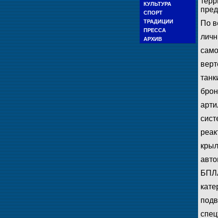
терр
КУЛЬТУРА
пред
СПОРТ
ТРАДИЦИИ
По в
ПРЕССА
личн
АРХИВ
само
верт
танк
брон
арти
сист
реак
крыл
авто
БПЛА
кате
подв
спец