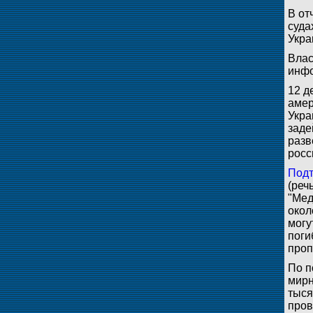
В от
суда
Укра
Влас
инфо
12 д
амер
Укра
заде
разв
росс
Подт
(реч
"Мед
окол
могу
поги
проп
По п
мирн
тыся
пров