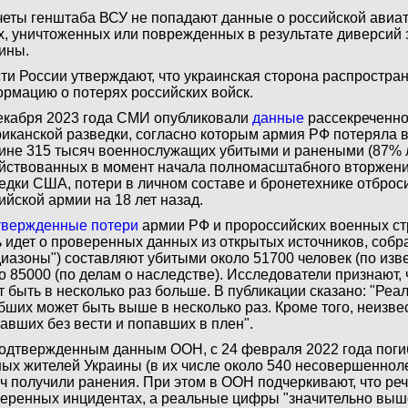
четы генштаба ВСУ не попадают данные о российской авиат
х, уничтоженных или поврежденных в результате диверсий
ины.
ти России утверждают, что украинская сторона распростра
рмацию о потерях российских войск.
екабря 2023 года СМИ опубликовали
данные
рассекреченно
иканской разведки, согласно которым армия РФ потеряла в
ине 315 тысяч военнослужащих убитыми и ранеными (87% л
йствованных в момент начала полномасштабного вторжени
едки США, потери в личном составе и бронетехнике отбро
ийской армии на 18 лет назад.
вержденные потери
армии РФ и пророссийских военных ст
ь идет о проверенных данных из открытых источников, соб
иазоны") составляют убитыми около 51700 человек (по из
о 85000 (по делам о наследстве). Исследователи признают,
т быть в несколько раз больше. В публикации сказано: "Реа
бших может быть выше в несколько раз. Кроме того, неизве
авших без вести и попавших в плен".
одтвержденным данным ООН, с 24 февраля 2022 года поги
ых жителей Украины (в их числе около 540 несовершенноле
ч получили ранения. При этом в ООН подчеркивают, что речь
еренных инцидентах, а реальные цифры "значительно выше