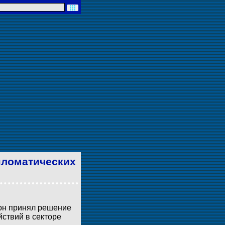
пломатических
 он принял решение
йствий в секторе