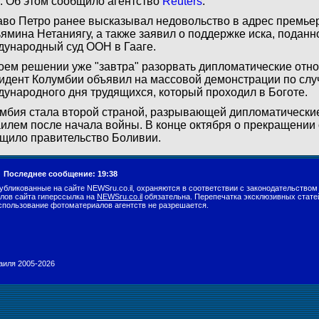
. Об этом сообщило агентство
Reuters
.
аво Петро ранее высказывал недовольство в адрес премье
ямина Нетаниягу, а также заявил о поддержке иска, подан
ународный суд ООН в Гааге.
оем решении уже "завтра" разорвать дипломатические отн
идент Колумбии объявил на массовой демонстрации по сл
ународного дня трудящихся, который проходил в Боготе.
мбия стала второй страной, разрывающей дипломатически
илем после начала войны. В конце октября о прекращении
щило правительство Боливии.
.
Последнее сообщение: 19:38
убликованные на сайте NEWSru.co.il, охраняются в соответствии с законодательством
лов сайта гиперссылка на
NEWSru.co.il
обязательна. Перепечатка эксклюзивных стате
спользование фотоматериалов агентств не разрешается.
раиля 2005-2026