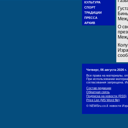
Газы
КУЛЬТУРА
СПОРТ
Густ
ТРАДИЦИИ
Бинь
ПРЕССА
Межд
АРХИВ
О св
през
Межд
Колу
Изра
сооб
Четверг, 06 августа 2026 г
Все права на материалы, оп
При использовании материа
согласования запрещена. И
Состав редакции
Обратная связь
Подписка на новости (RSS)
Price List (MS Word file)
© NEWSru.co.il: новости Из