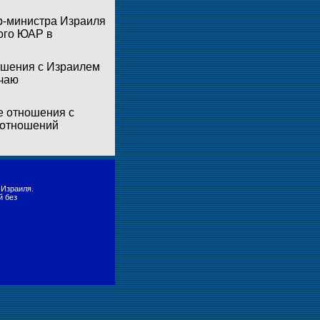
р-министра Израиля
ного ЮАР в
ошения с Израилем
учаю
е отношения с
 отношений
 Израиля.
й без