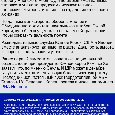
сторону Японского моря. Судя по имеющимся данным,
эта ракета упала за пределами исключительной
экономической зоны Японии – на отдалении от острова
Хоккайдо.
По данным министерства обороны Японии и
Объединенного комитета начальников штабов Южной
Кореи, пуск был осуществлен по навесной траектории,
чтобы сократить дальность полета.
Разведывательные службы Южной Кореи, США и Японии
вместе анализируют данные по ракете. Дальность, высота
и скорость полета ракеты уточняются.
Ранее первый заместитель советника национальной
безопасности при президенте Южной Кореи Ким Тхэ Хё
заявил, что, по мнению Сеула, КНДР может в декабре
запустить межконтинентальную баллистическую ракету.
Последний испытательный пуск твердотопливной МБР
"Хвасон-18" Северная Корея провела в июле, напоминает
РИА Новости
.
Суббота, 08 августа 2026 г.
Последнее сообщение: 20:20
Все права на материалы, опубликованные на сайте NEWSru.co.il, охраняются в
соответствии с законодательством Израиля. При использовании материалов
сайта гиперссылка на
NEWSru.co.il
обязательна. Перепечатка эксклюзивных
статей без согласования запрещена. Использование фотоматериалов агентств