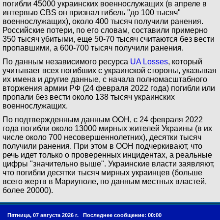
погибли 45000 украинских военнослужащих (в апреле в
интервью CBS он признал гибель "до 100 тысяч"
военнослужащих), около 400 тысяч получили ранения.
Российские потери, по его словам, составили примерно
350 тысяч убитыми, еще 50-70 тысяч считаются без вести
пропавшими, а 600-700 тысяч получили ранения.
По данным независимого ресурса
UA Losses
, который
учитывает всех погибших с украинской стороны, указывая
их имена и другие данные, с начала полномасштабного
вторжения армии РФ (24 февраля 2022 года) погибли или
пропали без вести около 138 тысяч украинских
военнослужащих.
По подтвержденным данным ООН, с 24 февраля 2022
года погибли около 13000 мирных жителей Украины (в их
числе около 700 несовершеннолетних), десятки тысяч
получили ранения. При этом в ООН подчеркивают, что
речь идет только о проверенных инцидентах, а реальные
цифры "значительно выше". Украинские власти заявляют,
что погибли десятки тысяч мирных украинцев (больше
всего жертв в Мариуполе, по данным местных властей,
более 20000).
Пятница, 07 августа 2026 г.
Последнее сообщение: 00:00