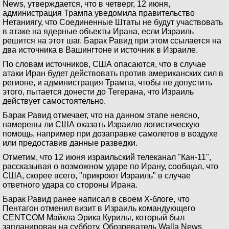
News, утверждается, что в четверг, 12 июня,
администрация Трампа уведомила правительство
Нетаниягу, что Соединенные Штаты не будут участвовать
в атаке на ядерные объекты Ирана, если Израиль
решится на этот шаг. Барак Равид при этом ссылается на
два источника в Вашингтоне и источник в Израиле.
По словам источников, США опасаются, что в случае
атаки Иран будет действовать против американских сил в
регионе, и администрация Трампа, чтобы не допустить
этого, пытается донести до Тегерана, что Израиль
действует самостоятельно.
Барак Равид отмечает, что на данном этапе неясно,
намерены ли США оказать Израилю логистическую
помощь, например при дозаправке самолетов в воздухе
или предоставив данные разведки.
Отметим, что 12 июня израильский телеканал "Кан-11",
рассказывая о возможном ударе по Ирану, сообщал, что
США, скорее всего, "прикроют Израиль" в случае
ответного удара со стороны Ирана.
Барак Равид ранее написал в своем Х-блоге, что
Пентагон отменил визит в Израиль командующего
CENTCOM Майкла Эрика Курилы, который был
запланирован на субботу. Обозреватель Walla News