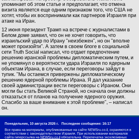
упоминает об этом статье и предполагает, что отмена
визита является еще одним признаком того, что США не
хотят, чтобы их воспринимали как партнеров Израиля при
атаке на Иран.
12 июня президент Трамп на встрече с журналистами в
Белом доме заявил, что он не хочет говорить, что
израильский удар по Ирану "неизбежен", но он "вполне
может произойти". А затем в своем блоге в социальной
сети Truth Social написал, что отдает предпочтение
решению иранской проблемы дипломатическим путем, и
не упомянул о вероятности удара Израиля по ядерным
объектам Ирана, в случае, если переговоры зайдут в
тупик. "Мы остаемся привержены дипломатическому
решению ядерной проблемы Ирана. Я дал указание
своей администрации вести переговоры с Ираном. Они
могли бы стать Великой Страной, но сначала они должны
отказаться от планов на получение ядерного оружия.
Спасибо за ваше внимание к этой проблеме", – написал
он.
Понедельник, 10 августа 2026 г.
Последнее сообщение: 16:17
Все права на материалы, опубликованные на сайте NEWSru.co.il, охраняются в
соответствии с законодательством Израиля. При использовании материалов
сайта гиперссылка на
NEWSru.co.il
обязательна. Перепечатка эксклюзивных