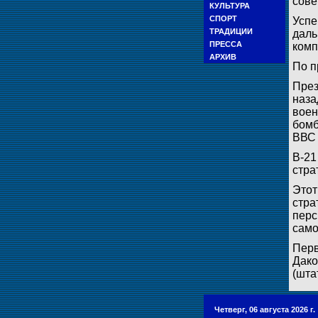
сове
КУЛЬТУРА
СПОРТ
Успе
ТРАДИЦИИ
даль
ПРЕССА
комп
АРХИВ
По п
През
наза
воен
бомб
ВВС 
B-21
стра
Этот
стра
перс
само
Перв
Дако
(шта
Четверг, 06 августа 2026 г