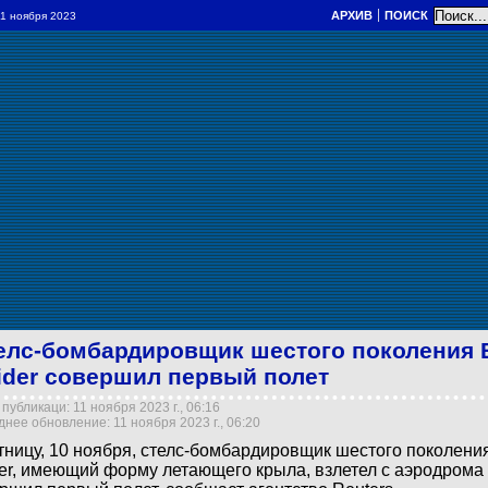
АРХИВ
ПОИСК
 11 ноября 2023
елс-бомбардировщик шестого поколения 
ider совершил первый полет
публикаци: 11 ноября 2023 г., 06:16
нее обновление: 11 ноября 2023 г., 06:20
тницу, 10 ноября, стелс-бомбардировщик шестого поколен
er, имеющий форму летающего крыла, взлетел с аэродрома