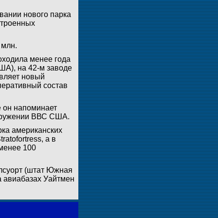
вании нового парка
строенных
 млн.
оходила менее года
ША), на 42-м заводе
авляет новый
оперативный состав
е он напоминает
ооружении ВВС США.
рка американских
atofortress, а в
менее 100
Элсуорт (штат Южная
а авиабазах Уайтмен