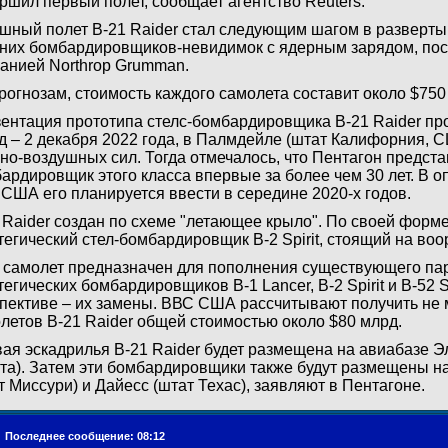
ршил первый полет, сообщает агентство Reuters.
шный полет B-21 Raider стал следующим шагом в разверты
них бомбардировщиков-невидимок с ядерным зарядом, по
анией Northrop Grumman.
рогнозам, стоимость каждого самолета составит около $750
ентация прототипа стелс-бомбардировщика B-21 Raider пр
д – 2 декабря 2022 года, в Палмдейле (штат Калифорния, С
но-воздушных сил. Тогда отмечалось, что Пентагон предст
ардировщик этого класса впервые за более чем 30 лет. В 
США его планируется ввести в середине 2020-х годов.
 Raider создан по схеме "летающее крыло". По своей форм
тегический стел-бомбардировщик B-2 Spirit, стоящий на в
 самолет предназначен для пополнения существующего па
тегических бомбардировщиков B-1 Lancer, B-2 Spirit и B-52 Str
пективе – их замены. ВВС США рассчитывают получить не 
летов B-21 Raider общей стоимостью около $80 млрд.
ая эскадрилья B-21 Raider будет размещена на авиабазе 
та). Затем эти бомбардировщики также будут размещены н
т Миссури) и Дайесс (штат Техас), заявляют в Пентагоне.
.
Последнее сообщение: 08:12