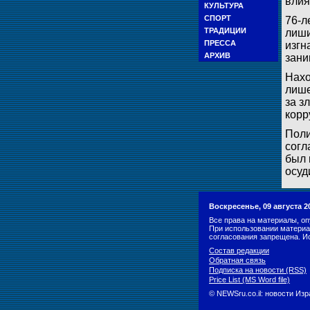
влия
КУЛЬТУРА
СПОРТ
76-л
ТРАДИЦИИ
лиши
ПРЕССА
изгн
АРХИВ
зани
Нахо
лише
за з
корр
Поли
согл
был 
осуд
Воскресенье, 09 августа 2
Все права на материалы, оп
При использовании материа
согласования запрещена. И
Состав редакции
Обратная связь
Подписка на новости (RSS)
Price List (MS Word file)
© NEWSru.co.il: новости Из