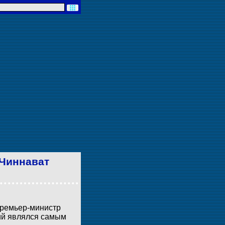
Чиннават
премьер-министр
тий являлся самым