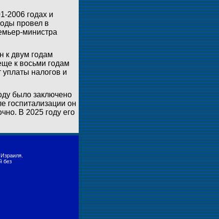
1-2006 годах и
годы провел в
ремьер-министра
н к двум годам
еще к восьми годам
 уплаты налогов и
году было заключено
ле госпитализации он
чно. В 2025 году его
 Израиля.
й без