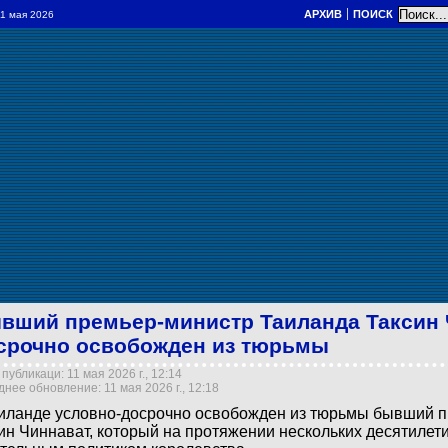
АРХИВ
ПОИСК
 11 мая 2026
вший премьер-министр Таиланда Таксин 
срочно освобожден из тюрьмы
публикаци: 11 мая 2026 г., 12:14
нее обновление: 11 мая 2026 г., 12:18
иланде условно-досрочно освобожден из тюрьмы бывший 
ин Чиннават, который на протяжении нескольких десятиле