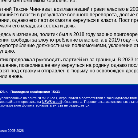
тельным политиком королевства.
етний Таксин Чиннават, возглавлявший правительство в 200
вшийся власти в результате военного переворота, долгие 
ании, однако его партия смогла вернуться к власти. Пост п
мали его младшая сестра и дочь.
дясь в изгнании, политик был в 2018 году заочно приговоре
ния свободы за злоупотребление властью, а в 2019 году – 
лоупотребление должностными полномочиями, уклонение от
упцию.
тик продолжал руководить партией из-за границы. В 2023 
ашение, позволившее ему вернуться на родину, однако пос
взят под стражу и отправлен в тюрьму, но освобожден досро
или вновь.
026 г.
Последнее сообщение: 15:33
убликованные на сайте NEWSru.co.il, охраняются в соответствии с законодательством
лов сайта гиперссылка на
NEWSru.co.il
обязательна. Перепечатка эксклюзивных стате
спользование фотоматериалов агентств не разрешается.
раиля 2005-2026