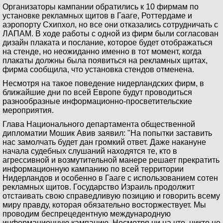
Организаторы кампании обратились к 10 фирмам по
установке рекламных щитов в Гааге, Роттердаме и
аэропорту Схипхол, но все они отказались сотрудничать с
ЛАПАМ. В ходе работы с одной из фирм были согласован
дизайн плаката и послание, которое будет отображаться
на стенде, но неожиданно именно в тот момент, когда
плакаты должны была появиться на рекламных щитах,
фирма сообщила, что установка стендов отменена.
Несмотря на такое поведение нидерландских фирм, в
ближайшие дни по всей Европе будут проводиться
разнообразные информационно-просветительские
мероприятия.
Глава Национального департамента общественной
дипломатии Мошик Авив заявил: "На попытки заставить
нас замолчать будет дан громкий ответ. Даже накануне
начала судебных слушаний находятся те, кто в
агрессивной и возмутительной манере решает прекратить
информационную кампанию по всей территории
Нидерландов и особенно в Гааге с использованием сотен
рекламных щитов. Государство Израиль продолжит
отстаивать свою справедливую позицию и говорить всему
миру правду, которая обязательно восторжествует. Мы
проводим беспрецедентную международную
информационную кампанию. Несмотря ни на что, никто не