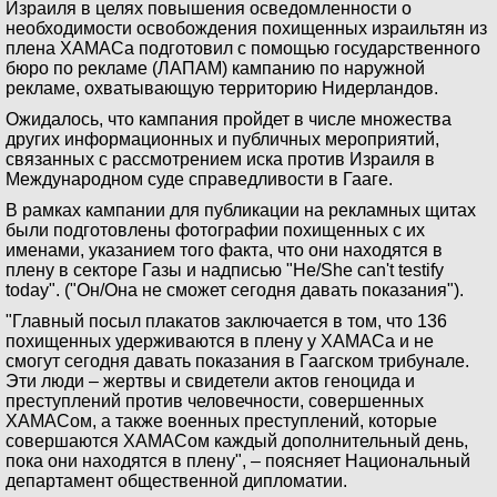
Израиля в целях повышения осведомленности о
необходимости освобождения похищенных израильтян из
плена ХАМАСа подготовил с помощью государственного
бюро по рекламе (ЛАПАМ) кампанию по наружной
рекламе, охватывающую территорию Нидерландов.
Ожидалось, что кампания пройдет в числе множества
других информационных и публичных мероприятий,
связанных с рассмотрением иска против Израиля в
Международном суде справедливости в Гааге.
В рамках кампании для публикации на рекламных щитах
были подготовлены фотографии похищенных с их
именами, указанием того факта, что они находятся в
плену в секторе Газы и надписью "He/She can't testify
today". ("Он/Она не сможет сегодня давать показания").
"Главный посыл плакатов заключается в том, что 136
похищенных удерживаются в плену у ХАМАСа и не
смогут сегодня давать показания в Гаагском трибунале.
Эти люди – жертвы и свидетели актов геноцида и
преступлений против человечности, совершенных
ХАМАСом, а также военных преступлений, которые
совершаются ХАМАСом каждый дополнительный день,
пока они находятся в плену", – поясняет Национальный
департамент общественной дипломатии.