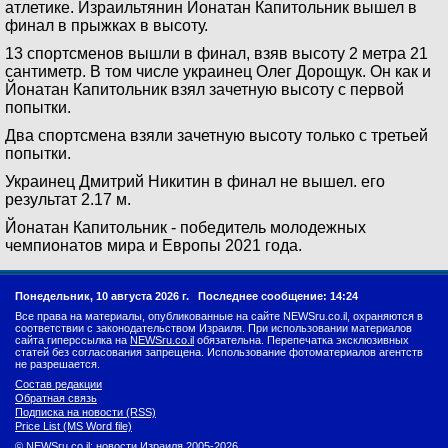
атлетике. Израильтянин Йонатан Капитольник вышел в
финал в прыжках в высоту.
13 спортсменов вышли в финал, взяв высоту 2 метра 21
сантиметр. В том числе украинец Олег Дорощук. Он как и
Йонатан Капитольник взял зачетную высоту с первой
попытки.
Два спортсмена взяли зачетную высоту только с третьей
попытки.
Украинец Дмитрий Никитин в финал не вышел. его
результат 2.17 м.
Йонатан Капитольник - победитель молодежных
чемпионатов мира и Европы 2021 года.
Понедельник, 10 августа 2026 г.
Последнее сообщение: 14:24
Все права на материалы, опубликованные на сайте NEWSru.co.il, охраняются в
соответствии с законодательством Израиля. При использовании материалов
сайта гиперссылка на
NEWSru.co.il
обязательна. Перепечатка эксклюзивных
статей без согласования запрещена. Использование фотоматериалов агентств
не разрешается.
Состав редакции
Обратная связь
Подписка на новости (RSS)
Price List (MS Word file)
© NEWSru.co.il: новости Израиля 2005-2026