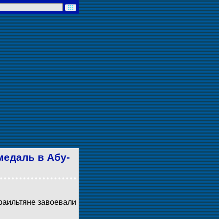
медаль в Абу-
раильтяне завоевали