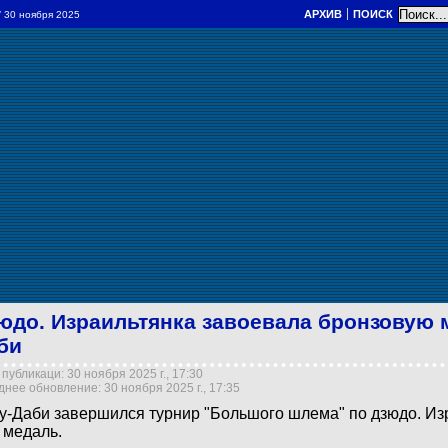
АРХИВ
ПОИСК
/ 30 ноября 2025
юдо. Израильтянка завоевала бронзовую 
би
публикаци: 30 ноября 2025 г., 17:30
нее обновление: 30 ноября 2025 г., 17:35
у-Даби завершился турнир "Большого шлема" по дзюдо. Из
 медаль.