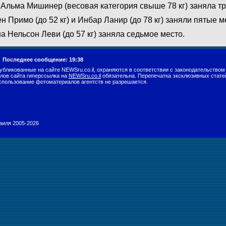
Альма Мишинер (весовая категория свыше 78 кг) заняла тр
н Примо (до 52 кг) и Инбар Ланир (до 78 кг) заняли пятые м
а Нельсон Леви (до 57 кг) заняла седьмое место.
.
Последнее сообщение: 19:38
убликованные на сайте NEWSru.co.il, охраняются в соответствии с законодательством
лов сайта гиперссылка на
NEWSru.co.il
обязательна. Перепечатка эксклюзивных стате
спользование фотоматериалов агентств не разрешается.
раиля 2005-2026