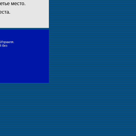
етье место.
еста.
 Израиля.
й без