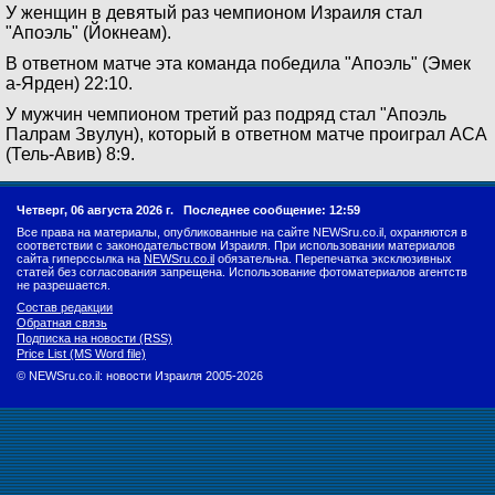
У женщин в девятый раз чемпионом Израиля стал
"Апоэль" (Йокнеам).
В ответном матче эта команда победила "Апоэль" (Эмек
а-Ярден) 22:10.
У мужчин чемпионом третий раз подряд стал "Апоэль
Палрам Звулун), который в ответном матче проиграл АСА
(Тель-Авив) 8:9.
Четверг, 06 августа 2026 г.
Последнее сообщение: 12:59
Все права на материалы, опубликованные на сайте NEWSru.co.il, охраняются в
соответствии с законодательством Израиля. При использовании материалов
сайта гиперссылка на
NEWSru.co.il
обязательна. Перепечатка эксклюзивных
статей без согласования запрещена. Использование фотоматериалов агентств
не разрешается.
Состав редакции
Обратная связь
Подписка на новости (RSS)
Price List (MS Word file)
© NEWSru.co.il: новости Израиля 2005-2026