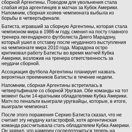
сборной Аргентины. Поводом для увольнения стала
слабая игра аргентинцев в матчах за Кубок Америки.
Напомним, сборная хозяев чемпионата выбыла из
борьбы в четвертьфинале.
Батиста, игравший за сборную Аргентины, которая стала
чемпионом мира в 1986-м году, сменил на посту главного
тренера легендарного футболиста Диего Марадону,
который ушел в отставку после неудачного выступления
на чемпионате мира 2010 года. Марадона остро
критиковал работу Батисты во время матчей Кубка
Америки, возложив на тренера ответственность за
неудачи сборной.
Ассоциация футбола Аргентины планирует назвать
вероятных преемников Батисты в течение недели.
Напомним, сборная Аргентины встретилась в
четвертьфинале со сборной Уругвая. Обе команды на тот
момент были 14-кратными обладателями Кубка Америки.
Матч по пенальти выиграли уругвайцы, которые, в итоге,
выиграли чемпионат.
После этого поражения Серхио Батиста сказал, что не
считает эту неудачу катастрофой, хотя аргентинская
команда рассчитывала стать обладателем Кубка Америки.
Он заявил, что намерен сосредоточиться теперь на