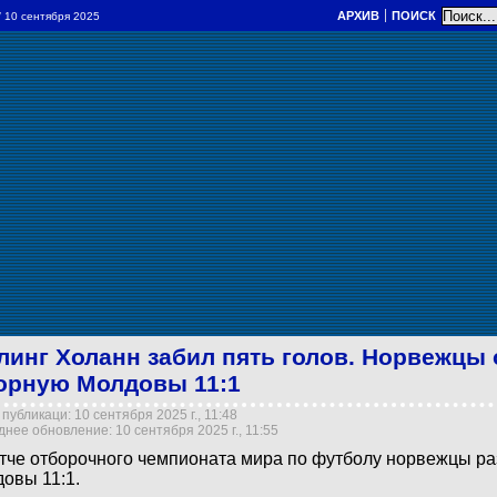
АРХИВ
ПОИСК
/ 10 сентября 2025
линг Холанн забил пять голов. Норвежцы
орную Молдовы 11:1
публикаци: 10 сентября 2025 г., 11:48
нее обновление: 10 сентября 2025 г., 11:55
тче отборочного чемпионата мира по футболу норвежцы р
овы 11:1.