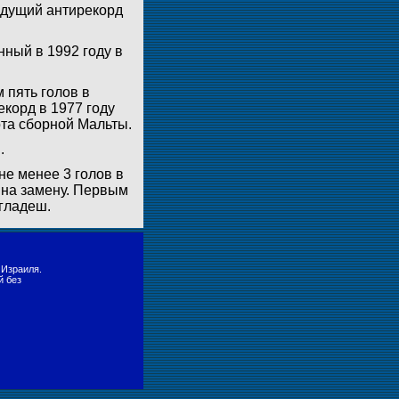
ыдущий антирекорд
ный в 1992 году в
 пять голов в
корд в 1977 году
ота сборной Мальты.
.
не менее 3 голов в
 на замену. Первым
гладеш.
 Израиля.
й без