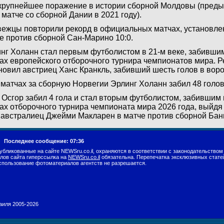
крупнейшее поражение в истории сборной Молдовы (пред
в матче со сборной Дании в 2021 году).
ежцы повторили рекорд в официальных матчах, установлен
е против сборной Сан-Марино 10:0.
нг Холанн стал первым футболистом в 21-м веке, забившим
ах европейского отборочного турнира чемпионатов мира. Ре
новил австриец Ханс Кранкль, забивший шесть голов в вор
 матчах за сборную Норвегии Эрлинг Холанн забил 48 голов
 Осгор забил 4 гола и стал вторым футболистом, забившим 
ах отборочного турнира чемпионата мира 2026 года, выйдя
 австралиец Джейми Макларен в матче против сборной Бан
г.
Последнее сообщение: 07:36
убликованные на сайте NEWSru.co.il, охраняются в соответствии с законодательством
лов сайта гиперссылка на
NEWSru.co.il
обязательна. Перепечатка эксклюзивных стате
спользование фотоматериалов агентств не разрешается.
раиля 2005-2026