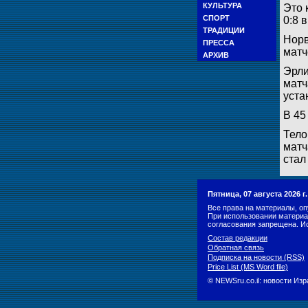
КУЛЬТУРА
Это 
СПОРТ
0:8 
ТРАДИЦИИ
Норв
ПРЕССА
матч
АРХИВ
Эрли
матч
уста
В 45
Тело
матч
стал
Пятница, 07 августа 2026 
Все права на материалы, оп
При использовании материа
согласования запрещена. И
Состав редакции
Обратная связь
Подписка на новости (RSS)
Price List (MS Word file)
© NEWSru.co.il: новости Из