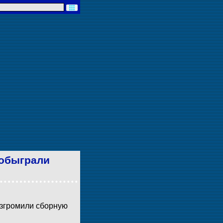
 обыграли
азгромили сборную