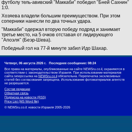
футболу тель-авивский "Маккаби" победил "Бней Сахнин"
1:0.
Хозяева владели большим преимуществом. При этом
соперники нанесли по два точных удара.
"Маккаби" одержал вторую победу подряд и занимает
третье место, на 5 очков отставая от лидирующего
"Апоэля" (Беэр-Шева).
Победный гол на 77-й минуте забил Идо Шахар.
Четверг, 06 августа 2026 г.
Последнее сообщение: 08:24
Все права на материалы, опубликованные на сайте NEWSru.co.il, охраняются в
соответствии с законодательством Израиля. При использовании материалов
сайта гиперссылка на
NEWSru.co.il
обязательна. Перепечатка эксклюзивных
статей без согласования запрещена. Использование фотоматериалов агентств
не разрешается.
Состав редакции
Обратная связь
Подписка на новости (RSS)
Price List (MS Word file)
© NEWSru.co.il: новости Израиля 2005-2026