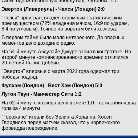
Сити" одержал волевую победу над "Лутоном" 2:1.
Эвертон (Ливерпуль) - Челси (Лондон) 2:0
"Челси" проиграл, владея огромным статистическим
преимуществом (72% владения мячом, 16:9 по ударам,
8:4 по угловым). Точнее по воротам били хозяева.
В первом тайме было мало интересного. До опасных
моментов дело доходило редко.
На 54-й минуте Абдулайе Дукуре забил в контратаке. На
второй минуте компенсированного времени отличился
20-летний Льюис Доббин.
"Эвертон" впервые с марта 2021 года одержал три
победы подряд.
Фулхэм (Лондон) - Вест Хэм (Лондон) 5:0
Лутон Таун - Манчестер Сити 1:2
На 62-й минуте хозяева вели в счете 1:0. Гости забили два
гола за 4 минуты.
"Горожане" играли без Эрлинга Холанна. Хосеп
Гвардиола перед матчем сказал, что у норвежского
форварда повреждение.