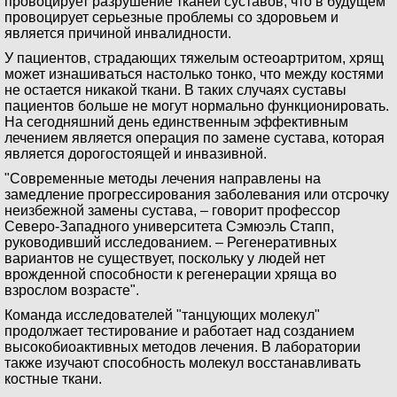
провоцирует разрушение тканей суставов, что в будущем
провоцирует серьезные проблемы со здоровьем и
является причиной инвалидности.
У пациентов, страдающих тяжелым остеоартритом, хрящ
может изнашиваться настолько тонко, что между костями
не остается никакой ткани. В таких случаях суставы
пациентов больше не могут нормально функционировать.
На сегодняшний день единственным эффективным
лечением является операция по замене сустава, которая
является дорогостоящей и инвазивной.
"Современные методы лечения направлены на
замедление прогрессирования заболевания или отсрочку
неизбежной замены сустава, – говорит профессор
Северо-Западного университета Сэмюэль Стапп,
руководивший исследованием. – Регенеративных
вариантов не существует, поскольку у людей нет
врожденной способности к регенерации хряща во
взрослом возрасте".
Команда исследователей "танцующих молекул"
продолжает тестирование и работает над созданием
высокобиоактивных методов лечения. В лаборатории
также изучают способность молекул восстанавливать
костные ткани.