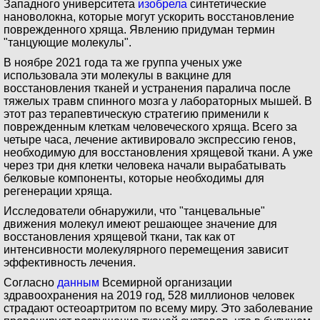
Западного университета
изобрела
синтетические
нановолокна, которые могут ускорить восстановление
поврежденного хряща. Явлению придуман термин
"танцующие молекулы".
В ноябре 2021 года та же группа ученых уже
использовала эти молекулы в вакцине для
восстановления тканей и устранения паралича после
тяжелых травм спинного мозга у лабораторных мышей. В
этот раз терапевтическую стратегию применили к
поврежденным клеткам человеческого хряща. Всего за
четыре часа, лечение активировало экспрессию генов,
необходимую для восстановления хрящевой ткани. А уже
через три дня клетки человека начали вырабатывать
белковые компоненты, которые необходимы для
регенерации хряща.
Исследователи обнаружили, что "танцевальные"
движения молекул имеют решающее значение для
восстановления хрящевой ткани, так как от
интенсивности молекулярного перемещения зависит
эффективность лечения.
Согласно
данным
Всемирной организации
здравоохранения на 2019 год, 528 миллионов человек
страдают остеоартритом по всему миру. Это заболевание