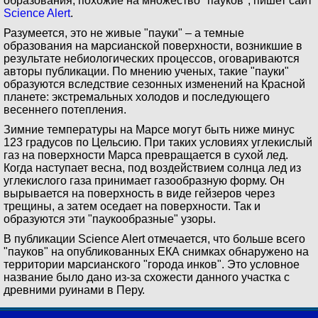
образования, похожие на множество "пауков", пишет сайт
Science Alert
.
Разумеется, это не живые "пауки" – а темные
образования на марсианской поверхности, возникшие в
результате небиологических процессов, оговариваются
авторы публикации. По мнению ученых, такие "пауки"
образуются вследствие сезонных изменений на Красной
планете: экстремальных холодов и последующего
весеннего потепления.
Зимние температуры на Марсе могут быть ниже минус
123 градусов по Цельсию. При таких условиях углекислый
газ на поверхности Марса превращается в сухой лед.
Когда наступает весна, под воздействием солнца лед из
углекислого газа принимает газообразную форму. Он
вырывается на поверхность в виде гейзеров через
трещины, а затем оседает на поверхности. Так и
образуются эти "паукообразные" узоры.
В публикации Science Alert отмечается, что больше всего
"пауков" на опубликованных ЕКА снимках обнаружено на
территории марсианского "города инков". Это условное
название было дано из-за схожести данного участка с
древними руинами в Перу.