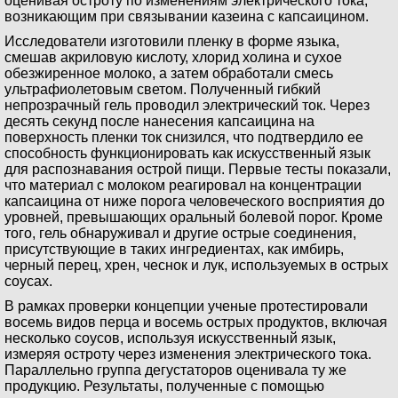
оценивая остроту по изменениям электрического тока,
возникающим при связывании казеина с капсаицином.
Исследователи изготовили пленку в форме языка,
смешав акриловую кислоту, хлорид холина и сухое
обезжиренное молоко, а затем обработали смесь
ультрафиолетовым светом. Полученный гибкий
непрозрачный гель проводил электрический ток. Через
десять секунд после нанесения капсаицина на
поверхность пленки ток снизился, что подтвердило ее
способность функционировать как искусственный язык
для распознавания острой пищи. Первые тесты показали,
что материал с молоком реагировал на концентрации
капсаицина от ниже порога человеческого восприятия до
уровней, превышающих оральный болевой порог. Кроме
того, гель обнаруживал и другие острые соединения,
присутствующие в таких ингредиентах, как имбирь,
черный перец, хрен, чеснок и лук, используемых в острых
соусах.
В рамках проверки концепции ученые протестировали
восемь видов перца и восемь острых продуктов, включая
несколько соусов, используя искусственный язык,
измеряя остроту через изменения электрического тока.
Параллельно группа дегустаторов оценивала ту же
продукцию. Результаты, полученные с помощью