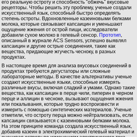
его реальную остроту и способность "обжечь" вкусовые
рецепторы. Чтобы решить эту проблему, ученые создали
искусственный язык, способный быстро определять
степень остроты. Вдохновленные казеиновыми белками
молока, которые связывают капсаицин и уменьшают
ощущение жжения от острой пищи, исследователи
добавили сухое молоко в гелевый сенсор.
Прототип
,
описанный в журнале ACS Sensors, успешно выявлял
капсаицин и другие острые соединения, такие как
вещества, придающие жгучесть чесноку, в разных
продуктах.
В настоящее время для анализа вкусовых соединений в
продуктах требуются дегустаторы или сложные
лабораторные методы. В качестве альтернативы ученые
создают искусственные языки, способные измерять
различные вкусы, включая сладкий и умами. Однако такие
вещества, как капсаицин в перце чили, пиперин в черном
перце и аллицин в чесноке, вызывают ощущения жжения
или покалывания, которые трудно воспроизвести и
измерить с помощью синтетических материалов. Ученые
отметили, что остроту перца можно нейтрализовать, если
капсаицин связывается с казеиновыми белками молока.
На этом принципе команда создала искусственный язык,
добавив казеин в электрохимический гелевый материал и