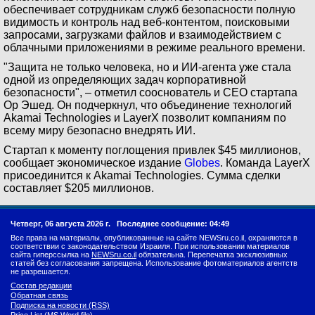
обеспечивает сотрудникам служб безопасности полную
видимость и контроль над веб-контентом, поисковыми
запросами, загрузками файлов и взаимодействием с
облачными приложениями в режиме реального времени.
"Защита не только человека, но и ИИ-агента уже стала
одной из определяющих задач корпоративной
безопасности", – отметил сооснователь и CEO стартапа
Ор Эшед. Он подчеркнул, что объединение технологий
Akamai Technologies и LayerX позволит компаниям по
всему миру безопасно внедрять ИИ.
Стартап к моменту поглощения привлек $45 миллионов,
сообщает экономическое издание
Globes
. Команда LayerX
присоединится к Akamai Technologies. Сумма сделки
составляет $205 миллионов.
Четверг, 06 августа 2026 г.
Последнее сообщение: 04:49
Все права на материалы, опубликованные на сайте NEWSru.co.il, охраняются в
соответствии с законодательством Израиля. При использовании материалов
сайта гиперссылка на
NEWSru.co.il
обязательна. Перепечатка эксклюзивных
статей без согласования запрещена. Использование фотоматериалов агентств
не разрешается.
Состав редакции
Обратная связь
Подписка на новости (RSS)