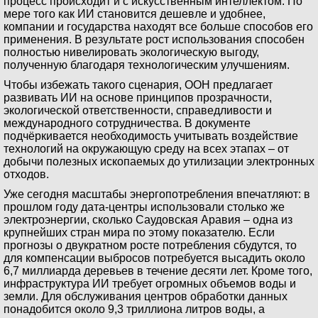
процесс происходит и с искусственным интеллектом. По
мере того как ИИ становится дешевле и удобнее,
компании и государства находят все больше способов его
применения. В результате рост использования способен
полностью нивелировать экологическую выгоду,
полученную благодаря технологическим улучшениям.
Чтобы избежать такого сценария, ООН предлагает
развивать ИИ на основе принципов прозрачности,
экологической ответственности, справедливости и
международного сотрудничества. В документе
подчёркивается необходимость учитывать воздействие
технологий на окружающую среду на всех этапах – от
добычи полезных ископаемых до утилизации электронных
отходов.
Уже сегодня масштабы энергопотребления впечатляют: в
прошлом году дата-центры использовали столько же
электроэнергии, сколько Саудовская Аравия – одна из
крупнейших стран мира по этому показателю. Если
прогнозы о двукратном росте потребления сбудутся, то
для компенсации выбросов потребуется высадить около
6,7 миллиарда деревьев в течение десяти лет. Кроме того,
инфраструктура ИИ требует огромных объемов воды и
земли. Для обслуживания центров обработки данных
понадобится около 9,3 триллиона литров воды, а