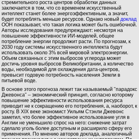
стремительного роста центров обработки данных
заключается в том, что со временем искусственный
интеллект станет более энергоэффективным, а значит,
будет потреблять меньше ресурсов. Однако новый
доклад
ООН показывает, что такая логика может быть ошибочной.
Авторы исследования предупреждают: несмотря на
повышение эффективности ИИ-моделей, общее
потребление энергии продолжит расти. По прогнозам, к
2030 году системы искусственного интеллекта будут
использовать около 3% всей мировой электроэнергии.
Объем связанных с этим выбросов углерода может
достичь уровня выбросов Великобритании, а количество
воды, необходимой для охлаждения дата-центров,
превысит годовую потребность населения Земли в
питьевой воде.
В основе этого прогноза лежит так называемый "парадокс
Джевонса" – экономический принцип, согласно которому
повышение эффективности использования ресурса
приводит не к сокращению его потребления, а, наоборот, к
росту. В XIX веке экономист Уильям Стэнли Джевонс
заметил, что более эффективное использование угля в
Англии не уменьшило спрос на него: снижение затрат
сделало уголь более доступным и расширило сферу его
применения. По мнению авторов доклада, аналогичный