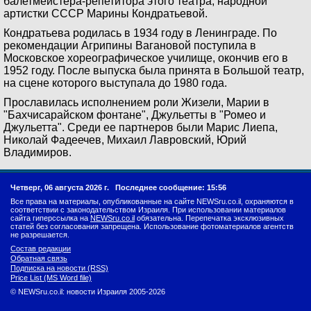
балетмейстера-репетитора этого театра, народной
артистки СССР Марины Кондратьевой.
Кондратьева родилась в 1934 году в Ленинграде. По
рекомендации Агрипины Вагановой поступила в
Московское хореографическое училище, окончив его в
1952 году. После выпуска была принята в Большой театр,
на сцене которого выступала до 1980 года.
Прославилась исполнением роли Жизели, Марии в
"Бахчисарайском фонтане", Джульетты в "Ромео и
Джульетта". Среди ее партнеров были Марис Лиепа,
Николай Фадеечев, Михаил Лавровский, Юрий
Владимиров.
Четверг, 06 августа 2026 г.
Последнее сообщение: 15:56
Все права на материалы, опубликованные на сайте NEWSru.co.il, охраняются в
соответствии с законодательством Израиля. При использовании материалов
сайта гиперссылка на
NEWSru.co.il
обязательна. Перепечатка эксклюзивных
статей без согласования запрещена. Использование фотоматериалов агентств
не разрешается.
Состав редакции
Обратная связь
Подписка на новости (RSS)
Price List (MS Word file)
© NEWSru.co.il: новости Израиля 2005-2026