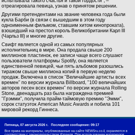
испытывала такого счастья и такой гордости", –
отреагировала певица, узнав о принятом решении.
Другими претендентами на звание человека года были
кукла Барби (в связи с вышедшим в этом году
одноименным фильмом, ставшим хитом кинопроката),
взошедший на престол король Великобритании Карл III
(Чарльз III) и многие другие.
Свифт является одной из самых популярных
исполнительниц в мире. Она продала свыше 200
миллионов пластинок, ее записи чаще всего слушают
пользователи платформы Spotify, она является
единственной певицей, чьи пять альбомов разошлись
тиражом свыше миллиона копий в первую неделю
продаж. Включена в список "Величайшие артисты всех
времен" по версии журнала Billboard, "100 величайших
авторов песен всех времен" по версии журнала Rolling
Stone, двенадцать раз была награждена премией
"Грэмми", получила прайм-таймовую премию "Эмми",
сорок статуэток American Music Awards и побила 101
мировой рекорд Гиннеса.
Пятница, 07 августа 2026 г.
Последнее сообщение: 09:17
Все права на материалы, опубликованные на сайте NEWSru.co.il, охраняются в
соответствии с законодательством Израиля. При использовании материалов