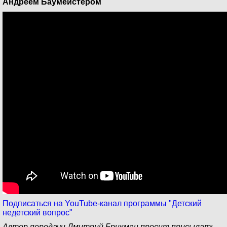
Андреем Баумeйстером
Подписаться на YouTube-канал программы "Детский
недетский вопрос"
Автор передачи Дмитрий Брикман просит присылать