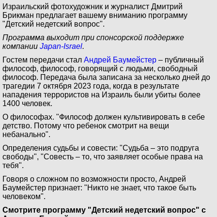
Израильский фотохудожник и журналист Дмитрий
Брикман предлагает вашему вниманию программу
"Детский недетский вопрос".
Программа выходит при спонсорской поддержке
компании
Japan-Israel
.
Гостем передачи стал
Андрей Баумeйстер
– публичный
философ, философ, говорящий с людьми, свободный
философ. Передача была записана за несколько дней до
трагедии 7 октября 2023 года, когда в результате
нападения террористов на Израиль были убиты более
1400 человек.
О философах. "Философ должен культивировать в себе
детство. Потому что ребенок смотрит на вещи
небанально".
Определения судьбы и совести: "Судьба – это подруга
свободы", "Совесть – то, что заявляет особые права на
тебя".
Говоря о сложном по возможности просто, Андрей
Баумeйстер признает: "Никто не знает, что такое быть
человеком".
Смотрите программу "Детский недетский вопрос" с