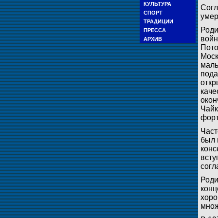
КУЛЬТУРА
Согл
СПОРТ
умер
ТРАДИЦИИ
Роди
ПРЕССА
войн
АРХИВ
Пото
Моск
маль
пода
откр
каче
окон
Чайк
форт
Част
был 
конс
всту
согл
Роди
конц
хоро
множ