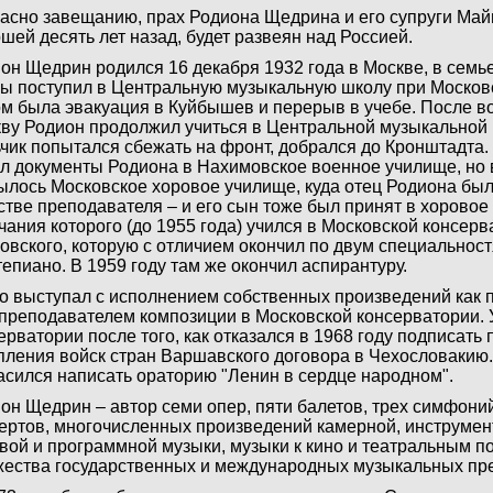
асно завещанию, прах Родиона Щедрина и его супруги Май
шей десять лет назад, будет развеян над Россией.
он Щедрин родился 16 декабря 1932 года в Москве, в семь
ы поступил в Центральную музыкальную школу при Москов
м была эвакуация в Куйбышев и перерыв в учебе. После в
ву Родион продолжил учиться в Центральной музыкальной 
чик попытался сбежать на фронт, добрался до Кронштадта. 
л документы Родиона в Нахимовское военное училище, но в
ылось Московское хоровое училище, куда отец Родиона бы
стве преподавателя – и его сын тоже был принят в хоровое
чания которого (до 1955 года) учился в Московской консер
овского, которую с отличием окончил по двум специальност
епиано. В 1959 году там же окончил аспирантуру.
о выступал с исполнением собственных произведений как пи
преподавателем композиции в Московской консерватории. 
ерватории после того, как отказался в 1968 году подписать
пления войск стран Варшавского договора в Чехословакию.
асился написать ораторию "Ленин в сердце народном".
он Щедрин – автор семи опер, пяти балетов, трех симфони
ертов, многочисленных произведений камерной, инструмен
вой и программной музыки, музыки к кино и театральным п
ества государственных и международных музыкальных пр