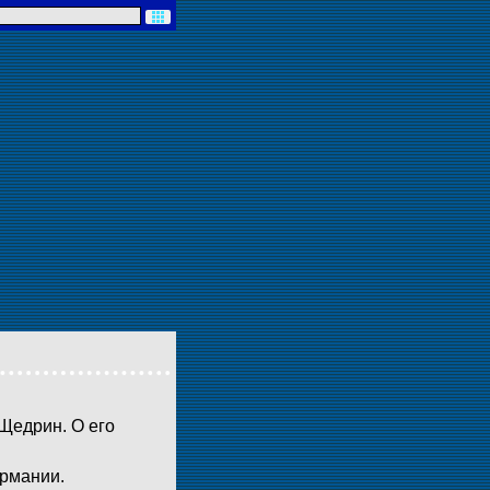
 Щедрин. О его
ермании.