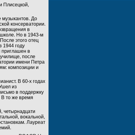
и Плисецкой,
е музыкантов. До
ской консерватории.
озвращения в
школе. Но в 1943-м
После этого отец
 1944 году
л приглашен в
 училище, после
ватории имени Петра
ям: композиции и
анист. В 60-х годах
Ушел из
 письмо в поддержку
 В то же время
й, четырнадцати
тальной, вокальной,
остановкам. Лауреат
емий.