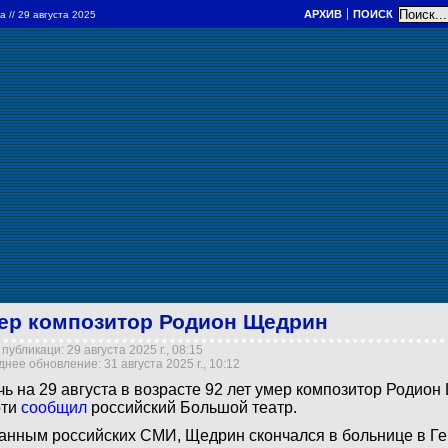
АРХИВ
ПОИСК
ра
// 29 августа 2025
ер композитор Родион Щедрин
публикаци: 29 августа 2025 г., 08:15
нее обновление: 31 августа 2025 г., 10:12
чь на 29 августа в возрасте 92 лет умер композитор Родион
рти
сообщил
российский Большой театр.
анным российских СМИ, Щедрин скончался в больнице в Г