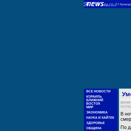
//
Культу
ВСЕ НОВОСТИ
Ум
ИЗРАИЛЬ
БЛИЖНИЙ
время 
ВОСТОК
послед
МИР
ЭКОНОМИКА
В но
НАУКА И ХАЙТЕК
сме
ЗДОРОВЬЕ
По д
ОБЩИНА