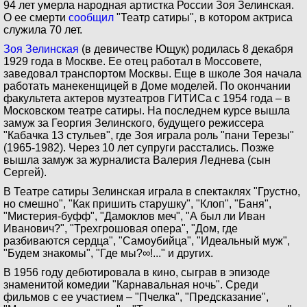
94 лет умерла народная артистка России Зоя Зелинская.
О ее смерти
сообщил
"Театр сатиры", в котором актриса
служила 70 лет.
Зоя Зелинская
(в девичестве Ющук) родилась 8 декабря
1929 года в Москве. Ее отец работал в Моссовете,
заведовал транспортом Москвы. Еще в школе Зоя начала
работать манекенщицей в Доме моделей. По окончании
факультета актеров музтеатров ГИТИСа с 1954 года – в
Московском театре сатиры. На последнем курсе вышла
замуж за Георгия Зелинского, будущего режиссера
"Кабачка 13 стульев", где Зоя играла роль "пани Терезы"
(1965-1982). Через 10 лет супруги расстались. Позже
вышла замуж за журналиста Валерия Леднева (сын
Сергей).
В Театре сатиры Зелинская играла в спектаклях "Грустно,
но смешно", "Как пришить старушку", "Клоп", "Баня",
"Мистерия-буфф", "Дамоклов меч", "А был ли Иван
Иванович?", "Трехгрошовая опера", "Дом, где
разбиваются сердца", "Самоубийца", "Идеальный муж",
"Будем знакомы", "Где мы?∞!..." и других.
В 1956 году дебютировала в кино, сыграв в эпизоде
знаменитой комедии "Карнавальная ночь". Среди
фильмов с ее участием – "Пчелка", "Предсказание",