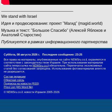
________________________________
We stand with Israel
Идея и продюсирование: проект "Магид" (magid.world)
Музыка и текст: "Большое Спасибо" (Алексей Яблоков и
Анатолий Старостин)
Публикуется в рамках информационного партнерства
Суббота, 08 августа 2026 г.
Последнее сообщение: 23:25
Все права на материалы, опубликованные на сайте NEWSru.co.il, охраняются в
соответствии с законодательством Израиля. При использовании материалов
сайта гиперссылка на
NEWSru.co.il
обязательна. Перепечатка эксклюзивных
статей без согласования запрещена. Использование фотоматериалов агентств
не разрешается.
Состав редакции
Обратная связь
Подписка на новости (RSS)
Price List (MS Word file)
© NEWSru.co.il: новости Израиля 2005-2026