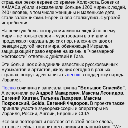
страшная резня евреев со времен Холокоста. Боевики
ХАМАСа убили и искалечили больше 1200 мирных людей,
240 человек, в том числе женщины и маленькие дети,
стали заложниками. Евреи снова столкнулись с угрозой
истребления.
На великую боль, которую миллионы людей по всему
миру – не только евреи – чувствовали в эти дни и
продолжают ощущать до сих пор, наложился шок от
реакции другой части мира, обвиняющей Израиль,
защищающий право евреев на жизнь, в "чрезмерной
жестокости" ответных действий в Газе.
Эти боль и шок объединили известных русскоязычных
музыкантов и артистов, живущих сегодня в разных
странах, вокруг идеи записать
песню
в поддержку народа
Израиля.
Песню
сочинила и записала группа
"Большое Спасибо"
.
А исполнили ее
Андрей Макаревич, Максим Леонидов,
Евгений Хавтан, Татьяна Лазарева, Максим
Покровский, Golda, Евгений Федоров
. В проекте также
приняли участие звукорежиссеры и операторы из
Израиля, России, Англии, Европы и США.
Все они повторяют и повторяют в этой песне слова,
которые сейчас говорит весь цивилизованный мир: "We