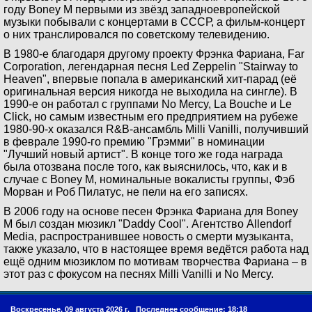
году Boney M первыми из звёзд западноевропейской
музыки побывали с концертами в СССР, а фильм-концерт
о них транслировался по советскому телевидению.
В 1980-е благодаря другому проекту Фрэнка Фариана, Far
Corporation, легендарная песня Led Zeppelin "Stairway to
Heaven", впервые попала в американский хит-парад (её
оригинальная версия никогда не выходила на сингле). В
1990-е он работал с группами No Mercy, La Bouche и Le
Click, но самым известным его предприятием на рубеже
1980-90-х оказался R&B-ансамбль Milli Vanilli, получивший
в феврале 1990-го премию "Грэмми" в номинации
"Лучший новый артист". В конце того же года награда
была отозвана после того, как выяснилось, что, как и в
случае с Boney M, номинальные вокалисты группы, Фэб
Морван и Роб Пилатус, не пели на его записях.
В 2006 году на основе песен Фрэнка Фариана для Boney
M был создан мюзикл "Daddy Cool". Агентство Allendorf
Media, распространившее новость о смерти музыканта,
также указало, что в настоящее время ведётся работа над
ещё одним мюзиклом по мотивам творчества Фариана – в
этот раз с фокусом на песнях Milli Vanilli и No Mercy.
Воскресенье, 09 августа 2026 г.
Последнее сообщение: 18:18