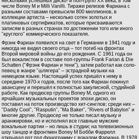
нескольких успешных диско- и поп-групп XX века, в том
числе Boney M и Milli Vanilli. Тиражи релизов Фариана с
разными составами превысили 800 миллионов, в
коллекции артиста – несколько сотен золотых и
платиновых сертификатов, которые присваиваются
записям в разных странах по достижении того или иного
"круглого" коммерческого показателя.
Фрэнк Фариан появился на свет в Германии в 1941 году и
никогда не видел своего отца – тот погиб на фронтах
Второй мировой войны до его рождения. С 1961 года он
был вокалистом в составе поп-группы Frank Farian & Die
Schatten ("Фрэнк Фариан и тени"), затем работал как соло-
певец в жанре "шлягера" – эстрадной музыки на
немецком языке. Настоящий успех пришёл к нему в
середине 1970-х годов, после того как Фариан покинул
авансцену и перешёл к полностью закулисной, студийной
работе. Как продюсер группы Boney M, одного из
ярчайших музыкальных проектов эпохи диско, он
поставил на поток производство хит-синглов; среди них –
"Daddy Cool", "Rasputin", "Ma Baker", "Rivers of Babylon" и
многие другие. Продюсер не только писал музыку и
аранжировки, но и исполнял все главные мужские
вокальные партии – но лишь в студии; на телевизионных
шоу танцор и фронтмен Boney M Бобби Фаррелл
открывал рот под фонограмму с вокалом Фариана. В 1978