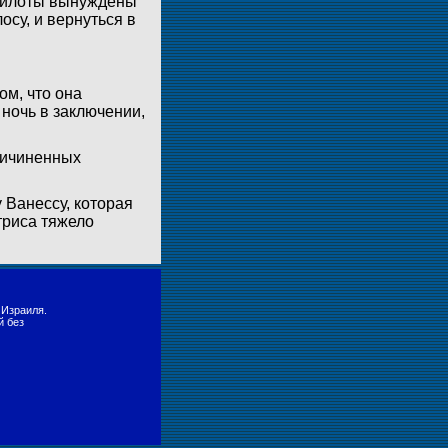
 Пилоты вынуждены
осу, и вернуться в
ом, что она
 ночь в заключении,
причиненных
 Ванессу, которая
триса тяжело
 Израиля.
й без