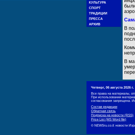
инфо
КУЛЬТУРА
были
СПОРТ
аэро
ТРАДИЦИИ
ПРЕССА
Сам
АРХИВ
В по
подн
посл
Комм
непр
В ма
умер
пере
Четверг, 06 августа 2026 г
Все права на материалы, оп
При использовании материа
согласования запрещена. И
Состав редакции
Обратная связь
Подписка на новости (RSS)
Price List (MS Word file)
© NEWSru.co.il: новости Из