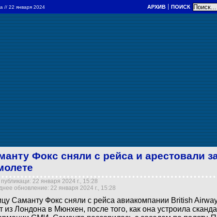
АРХИВ
ПОИСК
ра
// 22 января 2024
манту Фокс сняли с рейса и арестовали за
молете
публикаци: 22 января 2024 г., 15:28
нее обновление: 22 января 2024 г., 15:28
цу Саманту Фокс сняли с рейса авиакомпании British Airw
т из Лондона в Мюнхен, после того, как она устроила сканд