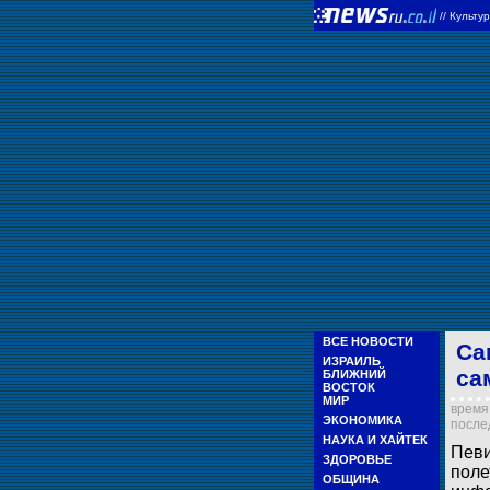
//
Культу
ВСЕ НОВОСТИ
Са
ИЗРАИЛЬ
са
БЛИЖНИЙ
ВОСТОК
МИР
время 
ЭКОНОМИКА
послед
НАУКА И ХАЙТЕК
Певи
ЗДОРОВЬЕ
поле
ОБЩИНА