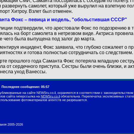
рмации СМИ, Саманта поссорилась с соседом по полету.
 развернуть самолет, который уже вырулил на взлетную пол
порт Хитроу. Взлет был отменен.
анта Фокс – певица и модель, "обольстившая СССР"
лиции подтвердили, что арестовали Фокс по подозрению в т
ялась на борт самолета в нетрезвом виде. Актриса провела
е чего была выпущена под залог до марта.
ентируя инцидент, Фокс заявила, что глубоко сожалеет о 
иятностях и готова полностью сотрудничать со следствием.
рте прошлого года Саманта Фокс потеряла младшую сестру
ла от сердечного приступа. Сестры были очень близки, и ак
несла уход Ванессы.
.
Последнее сообщение: 05:57
убликованные на сайте NEWSru.co.il, охраняются в соответствии с законодательством
лов сайта гиперссылка на
NEWSru.co.il
обязательна. Перепечатка эксклюзивных стате
спользование фотоматериалов агентств не разрешается.
раиля 2005-2026