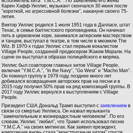
исполнитель хита "Y.M.C.A.". По заявлению его жены
Карен Хафф-Уиллис, музыкант скончался 30 июня после
"короткой, но агрессивной болезни", накануне своего 75-
летия.
Виктор Уиллис родился 1 июля 1951 года в Далласе, штат
Техас, в семье баптистского проповедника. Он начинал
петь в церковном хоре, занимался актерским мастерством
и танцем, выступал в театре, в том числе в мюзикле The
Wiz. В 1970-х годах Уиллис стал первым вокалистом
Village People, созданной продюсером Жаком Морали. На
сцене он выступал в образах полицейского и моряка.
Уиллис был соавтором главных хитов Village People,
включая "Y.M.C.A.", "In the Navy", "Go West" и "Macho Man".
Он покинул группу в 1979 году, позднее много лет
добивался возвращения авторских прав на песни и в
2015 году получил 50% прав на ряд композиций группы. В
2017 году Уиллис вернулся к выступлениям с Village
People.
Президент США Дональд Трамп выступил с
заявлением
в
связи со смертью Уиллиса. Он назвал музыканта
"замечательным и жизнерадостным человеком". По его
словам, Уиллис "любил", что Трамп использовал песню
"Y.M.C.A." на своих митингах. Как заявил президент,
композиция вновь стала "монструозным хитом" спустя