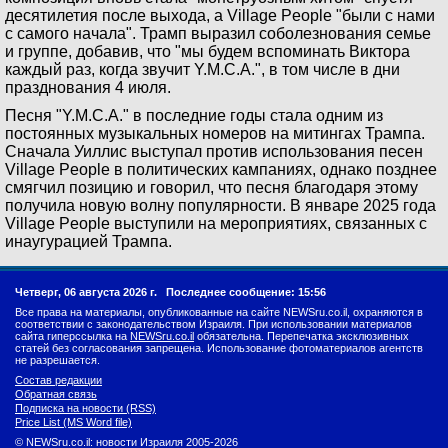
десятилетия после выхода, а Village People "были с нами
с самого начала". Трамп выразил соболезнования семье
и группе, добавив, что "мы будем вспоминать Виктора
каждый раз, когда звучит Y.M.C.A.", в том числе в дни
празднования 4 июля.
Песня "Y.M.C.A." в последние годы стала одним из
постоянных музыкальных номеров на митингах Трампа.
Сначала Уиллис выступал против использования песен
Village People в политических кампаниях, однако позднее
смягчил позицию и говорил, что песня благодаря этому
получила новую волну популярности. В январе 2025 года
Village People выступили на мероприятиях, связанных с
инаугурацией Трампа.
Четверг, 06 августа 2026 г.
Последнее сообщение: 15:56
Все права на материалы, опубликованные на сайте NEWSru.co.il, охраняются в
соответствии с законодательством Израиля. При использовании материалов
сайта гиперссылка на
NEWSru.co.il
обязательна. Перепечатка эксклюзивных
статей без согласования запрещена. Использование фотоматериалов агентств
не разрешается.
Состав редакции
Обратная связь
Подписка на новости (RSS)
Price List (MS Word file)
© NEWSru.co.il: новости Израиля 2005-2026