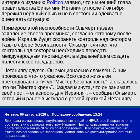
интервью изданию
Politico
заявил, что нынешний глава
правительства Биньямин Нетаниягу после 7 октября
пережил нервный срыв и не в состоянии адекватно
оценивать ситуацию.
Примером этой неспособности Ольмерт назвал
заявление своего преемника, согласно которому после
войны Израиль будет сохранять контроль над сектором
Газы в сфере безопасности. Ольмерт считает, что
контроль над сектором необходимо передать
международным инстанциям, а в дальнейшем создать
палестинское государство.
"Нетаниягу сдулся. Он эмоционально сломлен. С ним
произошло что-то ужасное. Всю свою жизнь он
претендовал на титул "Мистер безопасность", а оказалось,
что он "Мистер хрень". Каждая минута, что он занимает
свой пост, – опасность для Израиля", – сообщил Ольмерт,
который и ранее выступал с резкой критикой Нетаниягу.
Четверг, 06 августа 2026 г.
Последнее сообщение: 13:24
Все права на материалы, опубликованные на сайте NEWSru.co.il, охраняются в
соответствии с законодательством Израиля. При использовании материалов
сайта гиперссылка на
NEWSru.co.il
обязательна. Перепечатка эксклюзивных
статей без согласования запрещена. Использование фотоматериалов агентств
не разрешается.