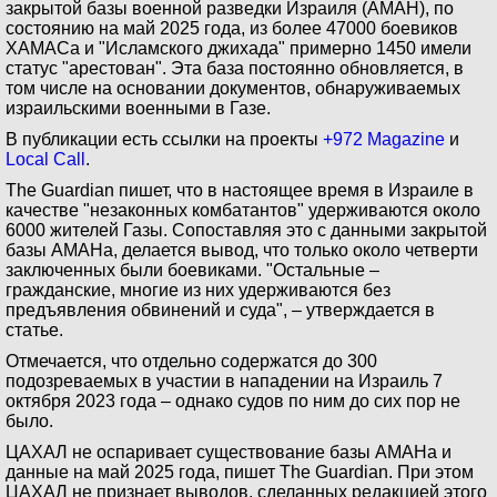
закрытой базы военной разведки Израиля (АМАН), по
состоянию на май 2025 года, из более 47000 боевиков
ХАМАСа и "Исламского джихада" примерно 1450 имели
статус "арестован". Эта база постоянно обновляется, в
том числе на основании документов, обнаруживаемых
израильскими военными в Газе.
В публикации есть ссылки на проекты
+972 Magazine
и
Local Call
.
The Guardian пишет, что в настоящее время в Израиле в
качестве "незаконных комбатантов" удерживаются около
6000 жителей Газы. Сопоставляя это с данными закрытой
базы АМАНа, делается вывод, что только около четверти
заключенных были боевиками. "Остальные –
гражданские, многие из них удерживаются без
предъявления обвинений и суда", – утверждается в
статье.
Отмечается, что отдельно содержатся до 300
подозреваемых в участии в нападении на Израиль 7
октября 2023 года – однако судов по ним до сих пор не
было.
ЦАХАЛ не оспаривает существование базы АМАНа и
данные на май 2025 года, пишет The Guardian. При этом
ЦАХАЛ не признает выводов, сделанных редакцией этого