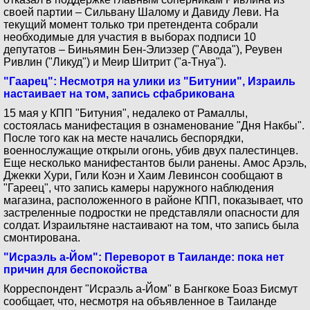
своей партии – Сильвану Шалому и Давиду Леви. На
текущий момент только три претендента собрали
необходимые для участия в выборах подписи 10
депутатов – Биньямин Бен-Элиэзер ("Авода"), Реувен
Ривлин ("Ликуд") и Меир Шитрит ("а-Тнуа").
"Гаарец": Несмотря на улики из "Битунии", Израиль
настаивает на том, запись сфабрикована
15 мая у КПП "Битуния", недалеко от Рамаллы,
состоялась манифестация в ознаменование "Дня Накбы".
После того как на месте начались беспорядки,
военнослужащие открыли огонь, убив двух палестинцев.
Еще несколько манифестантов были ранены. Амос Арэль,
Джекки Хури, Гили Коэн и Хаим Левинсон сообщают в
"Гареец", что запись камеры наружного наблюдения
магазина, расположенного в районе КПП, показывает, что
застреленные подростки не представляли опасности для
солдат. Израильтяне настаивают на том, что запись была
смонтирована.
"Исраэль а-Йом": Переворот в Таиланде: пока нет
причин для беспокойства
Корреспондент "Исраэль а-Йом" в Бангкоке Боаз Бисмут
сообщает, что, несмотря на объявленное в Таиланде