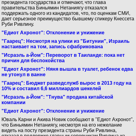
президента государства и отмечают, что глава
правительства Биньямин Нетаниягу отказался
поддержать одного из кандидатов, что, по оценкам СМИ,
дает серьезное преимущество бывшему спикеру Кнессета
Руби Ривлину.
"Едиот Ахронот": Отклонение и унижение
"Гаарец": Несмотря на улики из "Битунии", Израиль
настаивает на том, запись сфабрикована
"Исраэль а-Йом": Переворот в Таиланде: пока нет
причин для беспокойства
"Едиот Ахронот": Няня вышла в туалет, ребенок едва
не утонул в ванне
"Гаарец": Бюджет разведслужб вырос в 2013 году на
10% и составил 6,6 миллиардов шекелей
"Исраэль а-Йом": "Тнува" продана китайской
компании
"Едиот Ахронот": Отклонение и унижение
Юваль Карни и Акива Новик сообщают в "Едиот Ахронот",
что Биньямин Нетаниягу, несмотря на его нежелание
видеть на посту президента страны Руби Ривлина,
отказал в поддержке главным соперникам Ривлина из