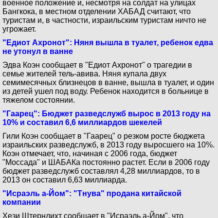
военное положение и, несмотря на солдат на улицах
Бангкока, в местном отделении ХАБАД считают, что
туристам и, в частности, израильским туристам ничто не
угрожает.
"Едиот Ахронот": Няня вышла в туалет, ребенок едва
не утонул в ванне
Эдва Коэн сообщает в "Едиот Ахронот" о трагедии в
семье жителей тель-авива. Няня купала двух
семимесячных близнецов в ванне, вышла в туалет, и один
из детей ушел под воду. Ребенок находится в больнице в
тяжелом состоянии.
"Гаарец": Бюджет разведслужб вырос в 2013 году на
10% и составил 6,6 миллиардов шекелей
Гили Коэн сообщает в "Гаарец" о резком росте бюджета
израильских разведслужб, в 2013 году выросшего на 10%.
Коэн отмечает, что, начиная с 2006 года, бюджет
"Моссада" и ШАБАКа постоянно растет. Если в 2006 году
бюджет разведслужб составлял 4,28 миллиардов, то в
2013 он составил 6,63 миллиарда.
"Исраэль а-Йом": "Тнува" продана китайской
компании
Хези Штернлихт сообщает в "Исраэль а-Йом", что