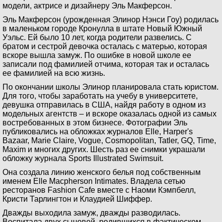
модели, актрисе и дизайнеру Эль Макферсон.
Эль Макферсон (урожденная Элинор Нэнси Гоу) родилась
в маленьком городе Кронулла в штате Новый Южный
Уэльс. Ей было 10 лет, когда родители развелись. С
братом и сестрой девочка осталась с матерью, которая
вскоре вышла замуж. По ошибке в новой школе ее
записали под фамилией отчима, которая так и осталась
ее фамилией на всю жизнь.
По окончании школы Элинор планировала стать юристом.
Для того, чтобы заработать на учебу в университете,
девушка отправилась в США, найдя работу в одном из
модельных агентств – и вскоре оказалась одной из самых
востребованных в этом бизнесе. Фотографии Эль
публиковались на обложках журналов Elle, Harper's
Bazaar, Marie Claire, Vogue, Cosmopolitan, Tatler, GQ, Time,
Maxim и многих других. Шесть раз ее снимки украшали
обложку журнала Sports Illustrated Swimsuit.
Она создала линию женского белья под собственным
именем Elle Macpherson Intimates. Владелa сетью
ресторанов Fashion Cafe вместе с Наоми Кэмпбелл,
Кристи Тарлингтон и Клаудией Шиффер.
Дважды выходила замуж, дважды разводилась.
Воспитала двух сыновей, родившихся в фактическом